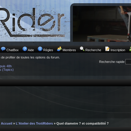
ChatBox
Aide
Règles
Membres
Recherche
Inscription
n de profiter de toutes les options du forum.
Recherche rapide
puis 48h
s (Topics)
Accueil
»
L'Atelier des TrotiRiders
» Quel diametre ? et compatibilité ?