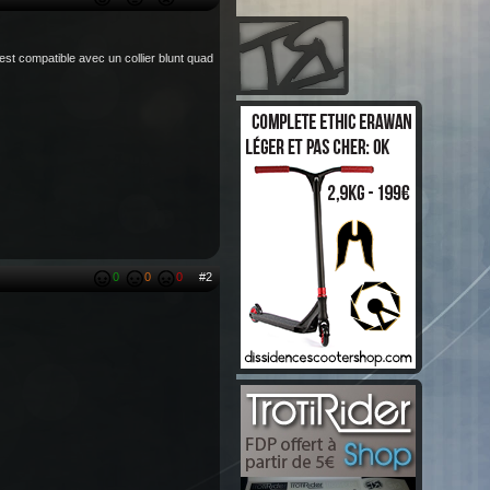
est compatible avec un collier blunt quad
0
0
0
#2