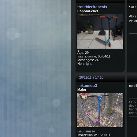
trotiriderfrancais
Salut 
Caporal-chef
Alors
vis e
...
Âge: 29
Inscription le: 05/04/11
Messages: 243
Hors ligne
26/11/11 à 17:10
mikamidiz3
non i
Major
SCS
deck
bar 
ride f
Lieu: suisse
Inscription le: 16/05/11