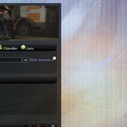
S'identifier
Liens
Rech. Avancée
0
0
0
#1