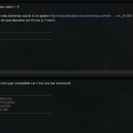
les riders ! :P
 voila j'aimerais savoir si ce guidon
http://www.dissidencescootershop.com/sh … cts_id=384
t de quel diametre est t'il svp :p ? merci
l n'est pas compatible car c'est une bar oversized
 PROTO
 PHOENIX
SUICIDE
or life!