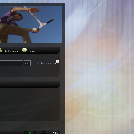
S'identifier
Liens
Rech. Avancée
0
0
0
#16