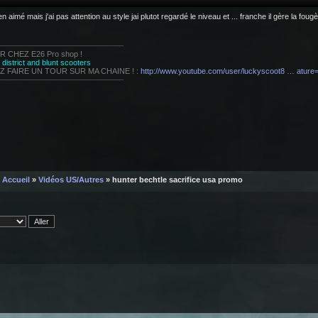
bien aimé mais j'ai pas attention au style jai plutot regardé le niveau et ... franche il gère la foug
R CHEZ E26 Pro shop !
e
district and blunt scooters
Z FAIRE UN TOUR SUR MA CHAINE ! :
http://www.youtube.com/user/luckyscoot8 … atur
Accueil
»
Vidéos US/Autres
» hunter bechtle sacrifice usa promo