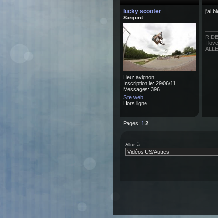
lucky scooter
j'ai 
Sergent
RIDE
I lov
ALLE
Lieu: avignon
Inscription le: 29/06/11
Messages: 396
Site web
Hors ligne
Pages:
1
2
Aller à