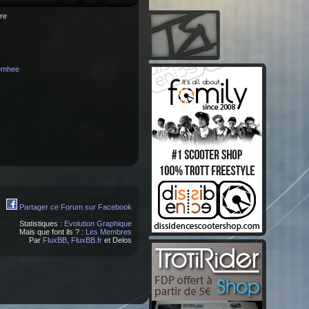
ère
e=mhee
Partager ce Forum sur Facebook
Statistiques :
Evolution Graphique
Mais que font ils ? :
Les Membres
Par
FluxBB
,
FluxBB.fr
et Delos