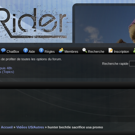
ChatBox
Aide
Règles
Membres
Recherche
Inscription
n de profiter de toutes les options du forum.
Recherche rapide
puis 48h
s (Topics)
Accueil
»
Vidéos US/Autres
» hunter bechtle sacrifice usa promo