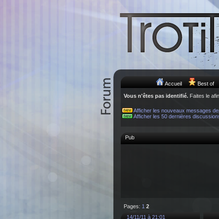
Accueil
Best of
Vous n'êtes pas identifié.
Faites le afi
Afficher les nouveaux messages de
Afficher les 50 dernières discussion
Pub
Pages:
1
2
14/11/11 à 21:01