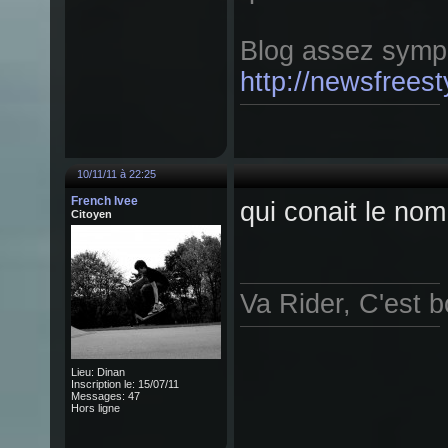
Blog assez symp
http://newsfrees
10/11/11 à 22:25
French Ivee
qui conait le no
Citoyen
Va Rider, C'est b
Lieu: Dinan
Inscription le: 15/07/11
Messages: 47
Hors ligne