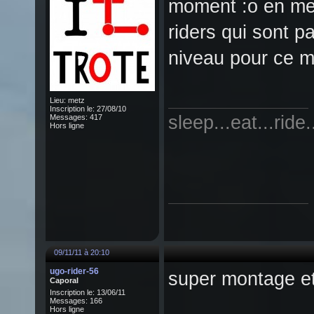
moment :o en me
riders qui sont p
niveau pour ce
Lieu: metz
Inscription le: 27/08/10
sleep...eat...r
Messages: 417
Hors ligne
O-
09/11/11 à 20:10
ugo-rider-56
super montage et
Caporal
Inscription le: 13/06/11
Messages: 166
Hors ligne