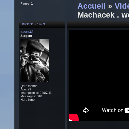
Pages:
1
Accueil
»
Vid
Machacek . w
09/11/11 à 19:09
lucas48
Sergent
Lieu: mende
Âge: 29
Inscription le: 24/07/11
Messages: 318
Hors ligne