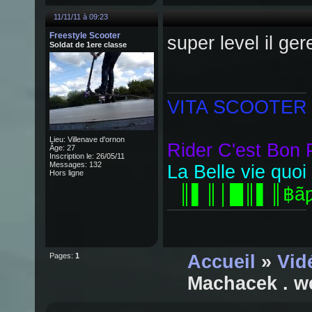
11/11/11 à 09:23
Freestyle Scooter
super level il ge
Soldat de 1ere classe
VITA SCOOTER
Lieu: Villenave d'ornon
Rider C'est Bon 
Âge: 27
Inscription le: 26/05/11
Messages: 132
La Belle vie quoi (
Hors ligne
║▌║│█║▌║฿ã
Pages:
1
Accueil
»
Vid
Machacek . w