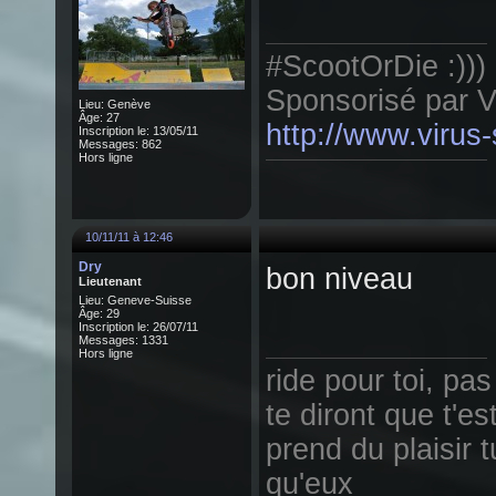
#ScootOrDie :)))
Sponsorisé par
Lieu: Genève
Âge: 27
http://www.virus
Inscription le: 13/05/11
Messages: 862
Hors ligne
10/11/11 à 12:46
Dry
bon niveau
Lieutenant
Lieu: Geneve-Suisse
Âge: 29
Inscription le: 26/07/11
Messages: 1331
Hors ligne
ride pour toi, pas
te diront que t'es
prend du plaisir 
qu'eux