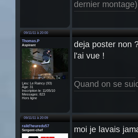
dernier montage)
09/11/11 à 20:00
Thomas.P
deja poster non ?
Aspirant
l'ai vue !
Quand on se suici
Lieu: Le Raincy (93)
Âge: 31
Inscription le: 11/05/10
Messages: 823
Hors ligne
09/11/11 à 20:09
raild'heuredu57
moi je lavais ja
Sergent-chef