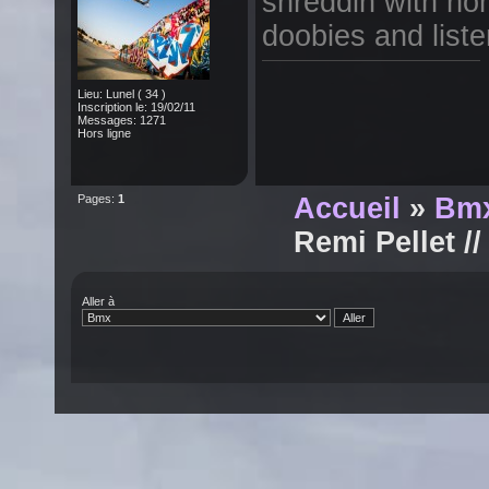
shreddin with hom
doobies and liste
Lieu: Lunel ( 34 )
Inscription le: 19/02/11
Messages: 1271
Hors ligne
Pages:
1
Accueil
»
Bm
Remi Pellet /
Aller à