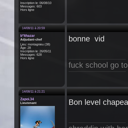
Inscription le: 06/08/10
Messages: 603
Hors ligne
14/08/11 à 20:59
b*lthazar
bonne vid
Adjudant-chef
Lieu: montagnieu (38)
Âge: 28
Inscription le: 26/05/11
Messages: 628
Hors ligne
fuck school go t
14/08/11 à 21:21
Zapoi.34
Bon level chapea
Lieutenant