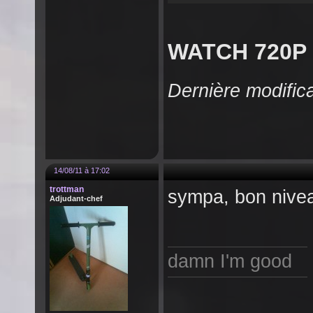
WATCH 720P
Dernière modific
14/08/11 à 17:02
trottman
sympa, bon nivea
Adjudant-chef
damn I'm good