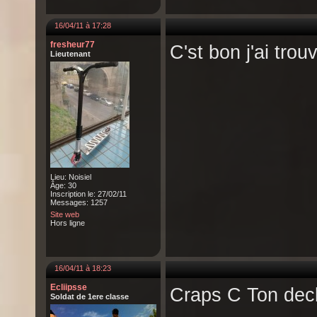
16/04/11 à 17:28
fresheur77
C'st bon j'ai tro
Lieutenant
Lieu: Noisiel
Âge: 30
Inscription le: 27/02/11
Messages: 1257
Site web
Hors ligne
16/04/11 à 18:23
Ecliipsse
Craps C Ton deck
Soldat de 1ere classe