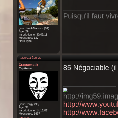
Puisqu'il faut vivr
Lieu: Saint-Maurice (94)
Âge: 29
Inscription le: 30/03/11
Messages: 137
Hors ligne
16/04/11 à 23:20
Crapsomatik
85 Négociable (il
Capitaine
http://www.yout
Lieu: Cergy (95)
Âge: 31
http://www.face
Inscription le: 14/12/07
Messages: 1437