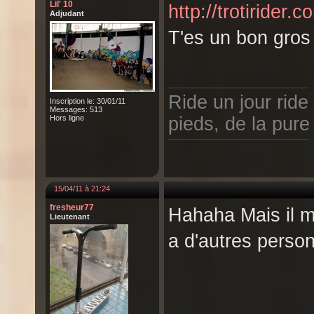
Lil' 10
http://trotirider
Adjudant
T'es un bon gros 
Ride un jour ri
Inscription le: 30/01/11
Messages: 513
Hors ligne
pieds, de la pur
15/04/11 à 21:24
fresheur77
Hahaha Mais il me
Lieutenant
a d'autres person