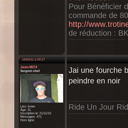
Pour Bénéficier 
commande de 80
http://www.trotin
de réduction : 
16/04/11 à 09:27
Jean-Mi74
Jai une fourche bl
Sergent-chef
peindre en noir
Ride Un Jour Rid
Lieu: évian
Âge: 31
Inscription le: 21/11/10
Messages: 471
Hors ligne