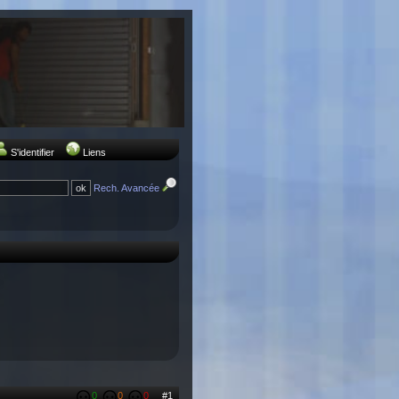
S'identifier
Liens
Rech. Avancée
0
0
0
#1