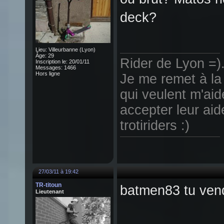
deck?
Lieu: Villeurbanne (Lyon)
Âge: 29
Rider de Lyon =).
Inscription le: 20/01/11
Messages: 1466
Hors ligne
Je me remet à la 
qui veulent m'aid
accepter leur aid
trotiriders :)
27/03/11 à 19:42
TR-titoun
batmen83 tu vend
Lieutenant