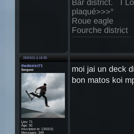
Bar district. I 
plaqué>>>°
Roue eagle
Fourche district
26/03/11 à 19:35
thedistrict71
moi jai un deck di
Sergent
bon matos koi m
Lieu: 71
Âge: 30
Inscription le: 13/02/11
Messages: 349