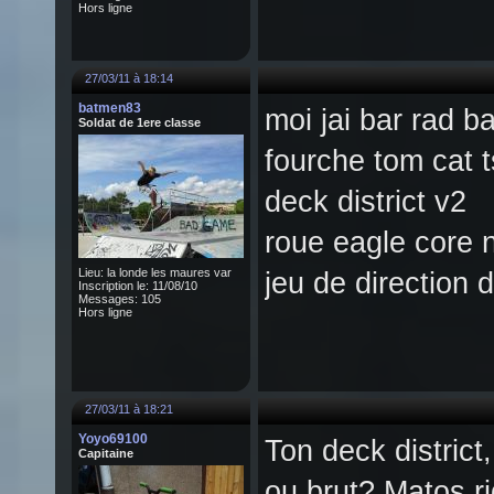
Hors ligne
27/03/11 à 18:14
batmen83
moi jai bar rad ba
Soldat de 1ere classe
fourche tom cat t
deck district v2
roue eagle core n
Lieu: la londe les maures var
jeu de direction d
Inscription le: 11/08/10
Messages: 105
Hors ligne
27/03/11 à 18:21
Yoyo69100
Ton deck district
Capitaine
ou brut? Matos r