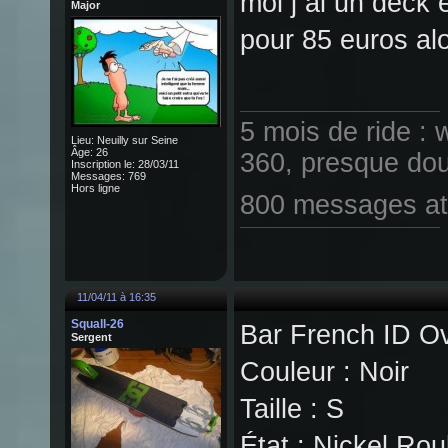
moi j ai un deck 
Major
pour 85 euros alo
5 mois de ride : 
Lieu: Neuilly sur Seine
Âge: 26
360, presque dou
Inscription le: 28/03/11
Messages: 769
Hors ligne
800 messages at
11/04/11 à 16:35
Squall-26
Bar French ID O
Sergent
Couleur : Noir
Taille : S
État : Nickel Rou