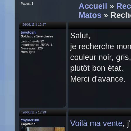
Pages:
1
Accueil
»
Rec
Matos
» Reche
26/03/11 à 12:27
toyotoshi
Salut,
Soldat de 1ere classe
Lieu: Chaville 92
je recherche mon
Inscription le: 25/03/11
Messages: 120
Hors ligne
couleur noir, gri
plutôt bon état.
Merci d'avance.
26/03/11 à 12:29
Yoyo69100
Voilà ma vente
, 
Capitaine