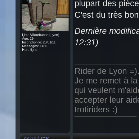
plupart des pièce
C'est du très bo
Dernière modific
Lieu: Villeurbanne (Lyon)
Âge: 29
12:31)
Inscription le: 20/01/11
Messages: 1466
Hors ligne
Rider de Lyon =).
Je me remet à la 
qui veulent m'aid
accepter leur aid
trotiriders :)
26/03/11 à 12:32