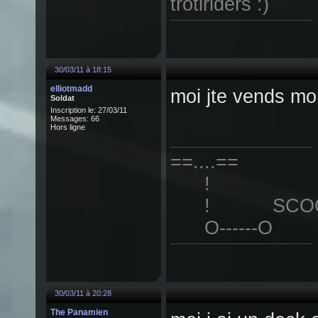
trotiriders :)
30/03/11 à 18:15
elliotmadd
moi jte vends mo
Soldat
Inscription le: 27/03/11
Messages: 66
Hors ligne
==....==
!
! SCOOT 
O------O
30/03/11 à 20:28
The Panamien