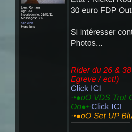
Lieu: Romans
30 euro FDP Out 
Âge: 33
Inscription le: 01/01/11
Messages: 386
Site web
Hors ligne
Si intéresser con
Photos...
Rider du 26 & 38
Egreve / ect!)
Click ICI
·•●oO VDS Trot C
Oo●•·
Click ICI
·•●oO Set UP Bl