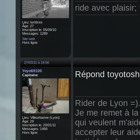
ride avec plaisir
Lieu: lumbres
Âge: 27
Inscription le: 05/09/10
Messages: 1289
Site web
Hors ligne
27/03/11 à 19:56
Yoyo69100
Répond toyotoshi
Capitaine
Rider de Lyon =).
Je me remet à la 
Lieu: Villeurbanne (Lyon)
qui veulent m'aid
Âge: 29
Inscription le: 20/01/11
Messages: 1466
accepter leur aid
Hors ligne