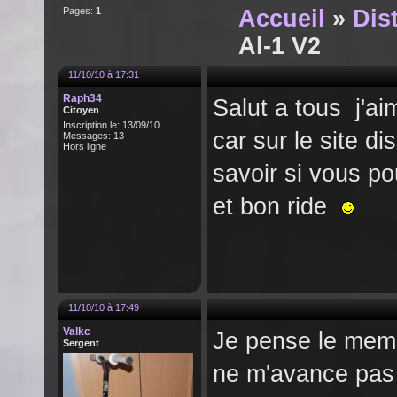
Pages:
1
Accueil
»
Dist
Al-1 V2
11/10/10 à 17:31
Raph34
Salut a tous j'ai
Citoyen
Inscription le: 13/09/10
car sur le site di
Messages: 13
Hors ligne
savoir si vous p
et bon ride
11/10/10 à 17:49
Valkc
Je pense le meme
Sergent
ne m'avance pas