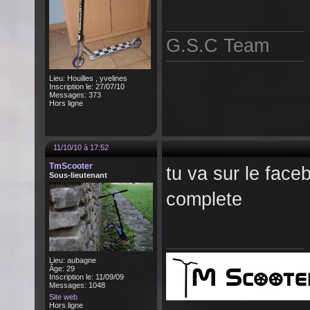
G.S.C Team
Lieu: Houilles , yvelines
Inscription le: 27/07/10
Messages: 373
Hors ligne
11/10/10 à 17:52
TmScooter
tu va sur le faceb
Sous-lieutenant
complete
Lieu: aubagne
Âge: 29
Inscription le: 11/09/09
Messages: 1048
Site web
Hors ligne