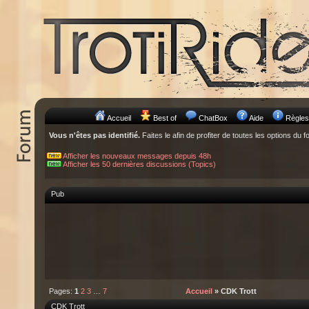
Accueil
Best of
ChatBox
Aide
Règles
Vous n'êtes pas identifié.
Faites le afin de profiter de toutes les options du f
Afficher les nouveaux messages depuis 48h
Afficher les 50 dernières discussions (Topics)
Pub
Pages:
1
2
3
…
7
Accueil
» CDK Trott
CDK Trott