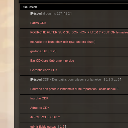
Discussion
[Résolu]
jd bug ms 137
[
1
2
]
Patins CDK
FOURCHE FILTER SUR GUIDON NON FILTER ? PEUT ON le maitr
nouvelle trot blunt chez cdk (pas encore dispo)
guidon CDK
[
1
2
]
Bar CDK pro légèrement tordue
Garantie chez CDK
[Résolu]
CDK - Des patins pour glisser sur la neige !
[
1
2
3
…
6
]
Fourche cdk peter le lendemain dune reparation , coincidence ?
fourche CDK
Adresse CDK.
/!\ FOURCHE CDK /!\
cdk.fr fiable ou pas
[
1
2
]