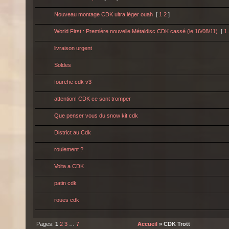
Nouveau montage CDK ultra léger ouah
[
1
2
]
World First : Première nouvelle Métaldisc CDK cassé (le 16/08/11)
[
1
livraison urgent
Soldes
fourche cdk v3
attention! CDK ce sont tromper
Que penser vous du snow kit cdk
District au Cdk
roulement ?
Volta a CDK
patin cdk
roues cdk
Pages:
1
2
3
…
7
Accueil
» CDK Trott