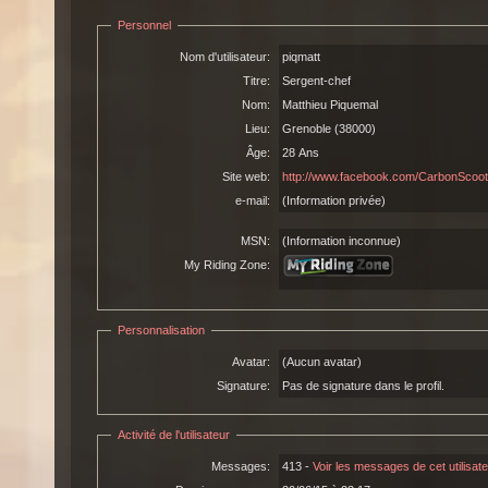
Personnel
Nom d'utilisateur:
piqmatt
Titre:
Sergent-chef
Nom:
Matthieu Piquemal
Lieu:
Grenoble (38000)
Âge:
28 Ans
Site web:
http://www.facebook.com/CarbonScoot
e-mail:
(Information privée)
MSN:
(Information inconnue)
My Riding Zone:
Personnalisation
Avatar:
(Aucun avatar)
Signature:
Pas de signature dans le profil.
Activité de l'utilisateur
Messages:
413 -
Voir les messages de cet utilisat