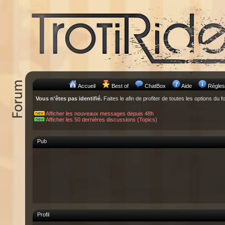
Accueil
Best of
ChatBox
Aide
Règles
Vous n'êtes pas identifié.
Faites le afin de profiter de toutes les options du f
Afficher les nouveaux messages depuis 48h
Afficher les 50 dernières discussions (Topics)
Pub
Profil