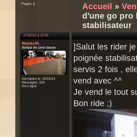
Pages:
1
Accueil
»
Ven
d'une go pro
stabilisateur
17/02/15 à 12:45
Watsky95
]Salut les rider 
Soldat de 1ere classe
poignée stabilisa
servis 2 fois , el
vend avec ^^
Inscription le: 19/10/14
Messages: 104
Hors ligne
Je vend le tout s
Bon ride ;)