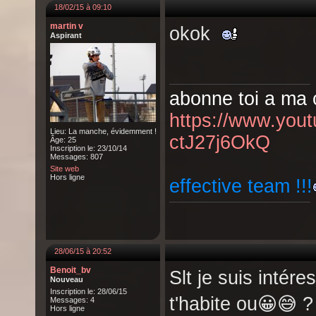
18/02/15 à 09:10
martin v
okok
Aspirant
abonne toi a ma c
https://www.yo
Lieu: La manche, évidemment !
ctJ27j6OkQ
Âge: 25
Inscription le: 23/10/14
Messages: 807
Site web
Hors ligne
effective team !!!
28/06/15 à 20:52
Benoit_bv
Slt je suis intér
Nouveau
Inscription le: 28/06/15
t'habite ou😀😅 ?
Messages: 4
Hors ligne