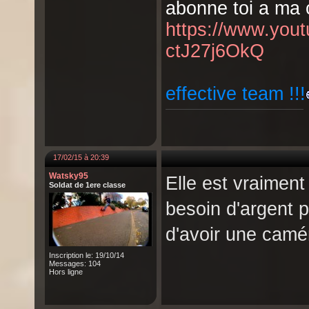
abonne toi a ma c
https://www.yo
ctJ27j6OkQ
effective team !!!
17/02/15 à 20:39
Watsky95
Elle est vraiment 
Soldat de 1ere classe
besoin d'argent 
d'avoir une camér
Inscription le: 19/10/14
Messages: 104
Hors ligne