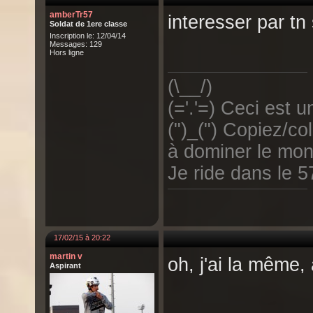
amberTr57
interesser par tn 
Soldat de 1ere classe
Inscription le: 12/04/14
Messages: 129
Hors ligne
(\__/)
(='.'=) Ceci est un
(")_(") Copiez/col
à dominer le mon
Je ride dans le 5
17/02/15 à 20:22
martin v
oh, j'ai la même,
Aspirant