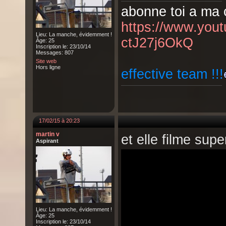
abonne toi a ma c
https://www.yo
Lieu: La manche, évidemment !
ctJ27j6OkQ
Âge: 25
Inscription le: 23/10/14
Messages: 807
Site web
Hors ligne
effective team !!!
17/02/15 à 20:23
martin v
et elle filme supe
Aspirant
Lieu: La manche, évidemment !
Âge: 25
Inscription le: 23/10/14