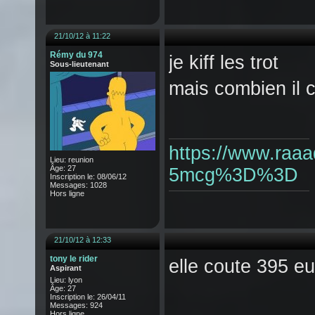
21/10/12 à 11:22
Rémy du 974
je kiff les trot
Sous-lieutenant
mais combien il 
https://www.raaa
Lieu: reunion
Âge: 27
5mcg%3D%3D
Inscription le: 08/06/12
Messages: 1028
Hors ligne
21/10/12 à 12:33
tony le rider
elle coute 395 eu
Aspirant
Lieu: lyon
Âge: 27
Inscription le: 26/04/11
Messages: 924
Hors ligne