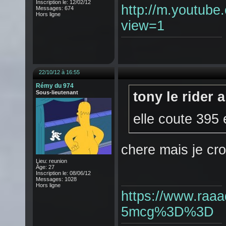
Inscription le: 12/02/12
http://m.youtub
Messages: 674
Hors ligne
view=1
22/10/12 à 16:55
Rémy du 974
Sous-lieutenant
tony le rider a
elle coute 395 
chere mais je cro
Lieu: reunion
Âge: 27
Inscription le: 08/06/12
Messages: 1028
Hors ligne
https://www.raaa
5mcg%3D%3D