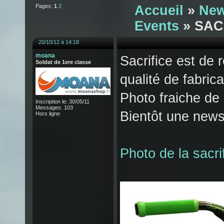
Pages:
1
2
Accueil
»
New
Events
» SACR
20/10/12 à 14:18
moana
Sacrifice est de 
Soldat de 1ere classe
qualité de fabrica
Photo fraiche de 
Inscription le: 30/05/11
Messages: 103
Bientôt une news
Hors ligne
Photo de la sacrif