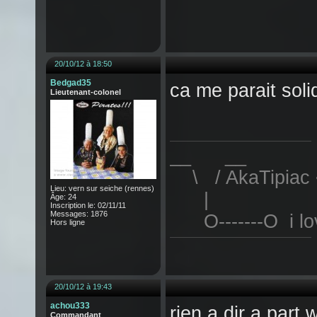
20/10/12 à 18:50
Bedgad35
ca me parait sol
Lieutenant-colonel
__ __
\ / AkaTipiac 
Lieu: vern sur seiche (rennes)
|
Âge: 24
Inscription le: 02/11/11
Messages: 1876
O-------O i lov
Hors ligne
20/10/12 à 19:43
achou333
rien a dir a part 
Commandant