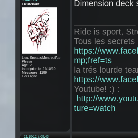
Switch92
Dimension deck 
Lieutenant
Ride is sport, Str
Tous les secrets 
https://www.fac
Lieu: Sceaux/Montreuil/Le
mp;fref=ts
Plessis
Âge: 29
la trés lourde tea
Inscription le: 24/10/10
Messages: 1289
Hors ligne
https://www.face
Youtube! :) :
http://www.yo
ture=watch
21/10/12 à 08:43