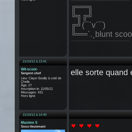
╔══╗
╚╗╔╝
╔╝(¯`v´¯)
╚══`.¸blunt scoo
21/10/12 à 13:41
Wil-scoot-
elle sorte quand
Sergent-chef
Lieu: Claye-Souilly à coté de
Chelle
Âge: 27
Inscription le: 11/05/12
Messages: 431
Hors ligne
21/10/12 à 14:40
Maxime S
Sous-lieutenant