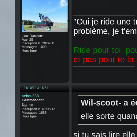
"Oui je ride une t
problème, je t'e
Lieu: Danjoutin
Âge: 28
Inscription le: 20/02/11
Messages: 1000
Ride pour toi, po
Hors ligne
et pas pour te la 
21/10/12 à 16:34
achou333
Commandant
Wil-scoot- a éc
Âge: 30
Inscription le: 07/03/12
Messages: 1668
elle sorte qua
Hors ligne
si tu sais lire el