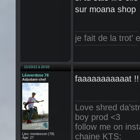
sur moana shop
je fait de la trot
21/10/12 à 20:03
Léoverdose 78
faaaaaaaaaaat !!
Adjudant-chef
Love shred da'st
boy prod <3
follow me on ins
Lieu: montesson (78)
chaine KTS:
Âge: 27