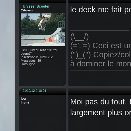
_Ulysse_Scooter_
le deck me fait 
Citoyen
(\__/)
(='.'=) Ceci est un
Lieu: Fuveau alias " le trou
(")_(") Copiez/col
paumé"
Inscription le: 02/10/12
Messages: 39
à dominer le mon
Hors ligne
21/10/12 à 10:01
lou
Moi pas du tout.
Invité
largement plus or