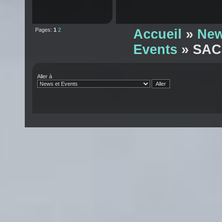
Pages:
1
2
Accueil
»
New
Events
» SACR
Aller à