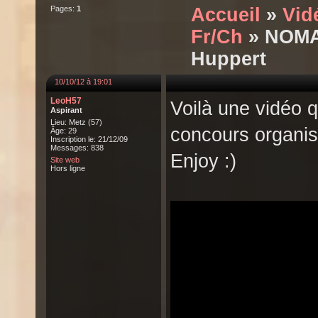
Pages:
1
Accueil
»
Vid
Fr/Ch
» NOMA
Huppert
10/10/12 à 19:01
LeoH57
Voilà une vidéo qu
Aspirant
Lieu: Metz (57)
concours organi
Âge: 29
Inscription le: 21/12/09
Messages: 838
Enjoy :)
Site web
Hors ligne