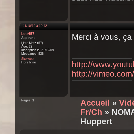
11/10/12 à 19:42
LeoH57
Merci à vous, ça 
Aspirant
Lieu: Metz (57)
Âge: 29
Inscription le: 21/12/09
Messages: 838
Site web
http://www.youtu
Hors ligne
http://vimeo.com
Pages:
1
Accueil
»
Vid
Fr/Ch
» NOMA
Huppert