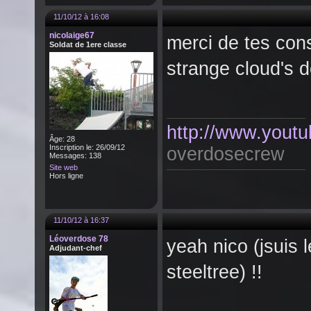
11/10/12 à 16:08
nicolaige67
merci de tes cons
Soldat de 1ere classe
strange cloud's d
http://www.youtu
Âge: 28
Inscription le: 26/09/12
overdosecrew
Messages: 138
Site web
Hors ligne
11/10/12 à 16:37
Léoverdose 78
yeah nico (jsuis 
Adjudant-chef
steeltree) !!