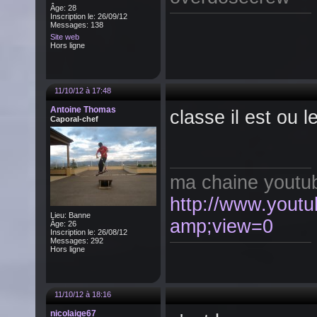
Âge: 28
Inscription le: 26/09/12
Messages: 138
Site web
Hors ligne
11/10/12 à 17:48
Antoine Thomas
classe il est ou l
Caporal-chef
ma chaine youtu
http://www.yout
Lieu: Banne
amp;view=0
Âge: 26
Inscription le: 26/08/12
Messages: 292
Hors ligne
11/10/12 à 18:16
nicolaige67