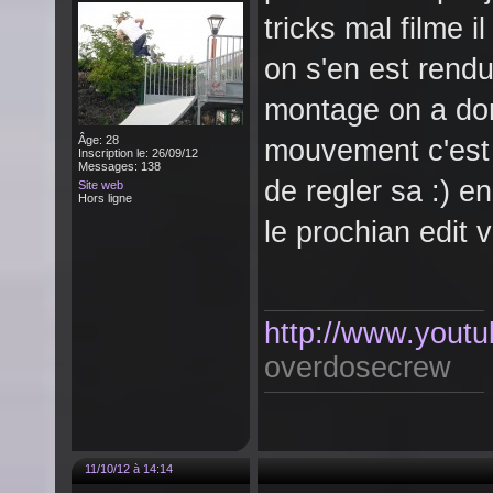
tricks mal filme 
on s'en est ren
montage on a donc
Âge: 28
mouvement c'est 
Inscription le: 26/09/12
Messages: 138
de regler sa :) e
Site web
Hors ligne
le prochian edit 
http://www.youtu
overdosecrew
11/10/12 à 14:14