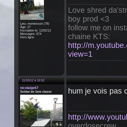
Love shred da'st
boy prod <3
Lieu: montesson (78)
follow me on ins
Âge: 27
Inscription le: 12/02/12
Messages: 674
chaine KTS:
Hors ligne
http://m.youtub
view=1
11/10/12 à 16:52
nicolaige67
hum je vois pas qu
Soldat de 1ere classe
http://www.youtu
overdosecrew