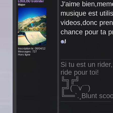
LOULOU trotirider
J'aime bien,meme 
Major
musique est utili
videos,donc pre
chance pour ta p
Inscription le: 08/04/12
Messages: 727
Hors ligne
Si tu est un rider,
ride pour toi!
╚
╔╝(¯`v´¯)
╚══`.¸Blunt scoo