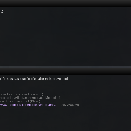
 ;)
! Je sais pas jusqu'ou t'es aller mais bravo a toi!
pour toi et pas pour les autre ;)
 ride a nice/ville franche/monaco Mp moi ! :)
catch sur 6 marche! (Photo)
://www.facebook.com/pages/WIRTeam-O
… 2877608969