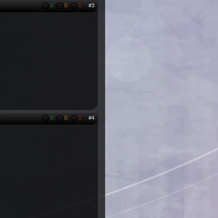
0
0
0
#3
0
0
0
#4