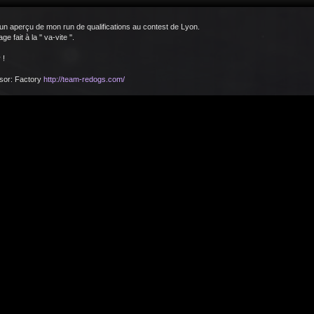
 un aperçu de mon run de qualifications au contest de Lyon.
e fait à la '' va-vite ''.
 !
sor: Factory
http://team-redogs.com/