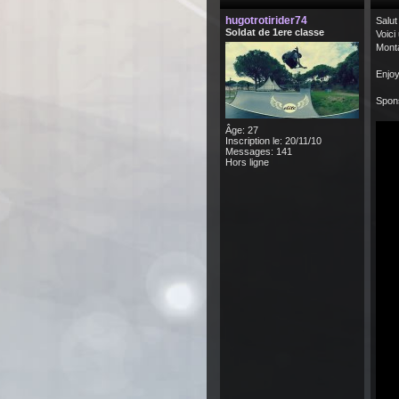
hugotrotirider74
Salut
Soldat de 1ere classe
Voici
Montag
Enjoy
Spon
Âge: 27
Inscription le: 20/11/10
Messages: 141
Hors ligne