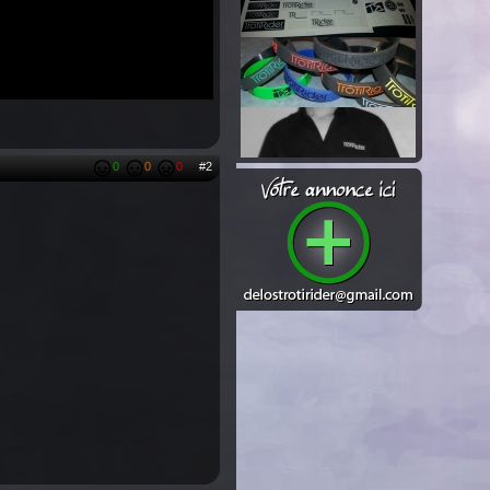
0
0
0
#2