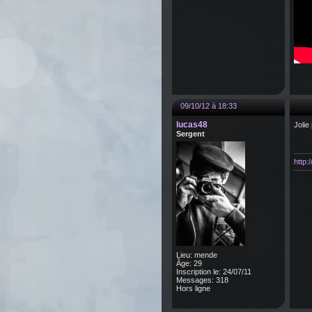
09/10/12 à 18:33
lucas48
Jolie
Sergent
http
Lieu: mende
Âge: 29
Inscription le: 24/07/11
Messages: 318
Hors ligne