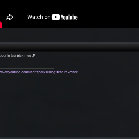
 pour le last trick mec ;P
://www.youtube.com/user/sparksriding?feature=mhee