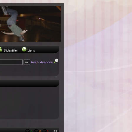
S'identifier
Liens
Rech. Avancée
2
0
0
#1