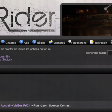
ChatBox
Aide
Règles
Membres
Recherche
Inscription
n de profiter de toutes les options du forum.
Recherche rapide
puis 48h
s (Topics)
Accueil
»
Vidéos Fr/Ch
» Run -Lyon Scooter Contest