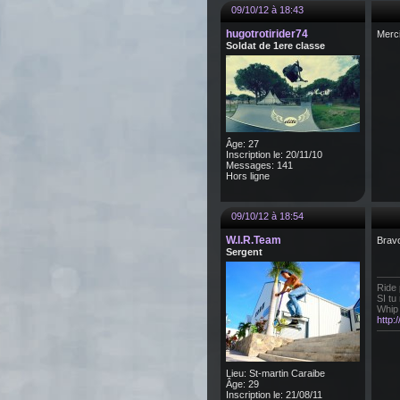
09/10/12 à 18:43
hugotrotirider74
Merci
Soldat de 1ere classe
Âge: 27
Inscription le: 20/11/10
Messages: 141
Hors ligne
09/10/12 à 18:54
W.I.R.Team
Bravo
Sergent
Ride 
SI tu
Whip 
http
Lieu: St-martin Caraibe
Âge: 29
Inscription le: 21/08/11