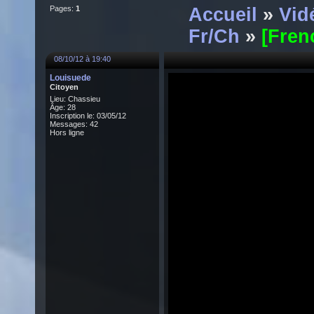
Pages:
1
Accueil
»
Vid
Fr/Ch
»
[Fren
08/10/12 à 19:40
Louisuede
Citoyen
Lieu: Chassieu
Âge: 28
Inscription le: 03/05/12
Messages: 42
Hors ligne