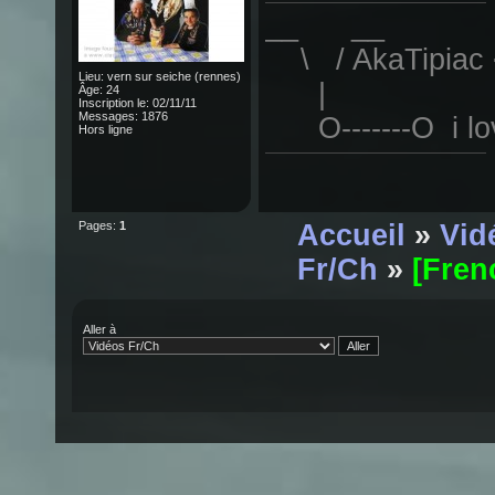
__ __
\ / AkaTipiac 
Lieu: vern sur seiche (rennes)
|
Âge: 24
Inscription le: 02/11/11
Messages: 1876
O-------O i lov
Hors ligne
Pages:
1
Accueil
»
Vid
Fr/Ch
»
[Fren
Aller à