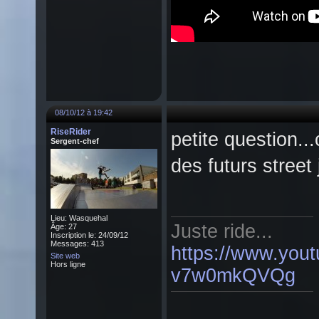
08/10/12 à 19:42
RiseRider
petite question..
Sergent-chef
des futurs stree
Lieu: Wasquehal
Juste ride...
Âge: 27
Inscription le: 24/09/12
Messages: 413
https://www.you
Site web
Hors ligne
v7w0mkQVQg