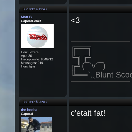
08/10/12 à 19:43
Matt B
<3
Caporal-chef
╔══╗
Lieu: Lozere
╚╗╔╝
Âge: 26
Inscription le: 18/09/12
Messages: 219
╔╝(¯`v´¯)
Hors ligne
╚══`.¸Blunt Scoo
08/10/12 à 20:03
the booba
c'etait fat!
Caporal