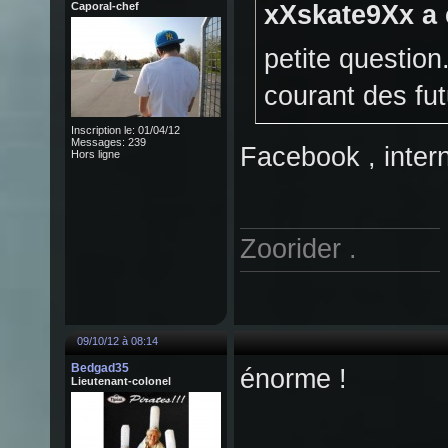
Caporal-chef
xXskate9Xx a é
petite question
courant des fu
Inscription le: 01/04/12
Messages: 239
Facebook , intern
Hors ligne
Zoorider .
09/10/12 à 08:14
Bedgad35
énorme !
Lieutenant-colonel