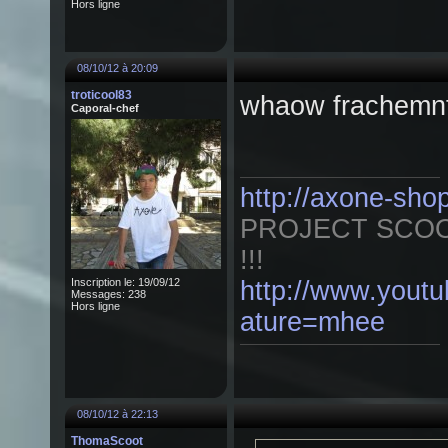
Hors ligne
08/10/12 à 20:09
troticool83
whaow frachemnt 
Caporal-chef
http://axone-sho
PROJECT SCOO
!!!
Inscription le: 19/09/12
http://www.yout
Messages: 238
Hors ligne
ature=mhee
08/10/12 à 22:13
ThomaScoot