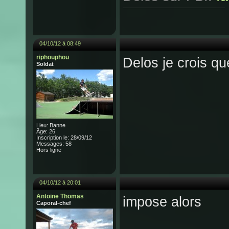
04/10/12 à 08:49
riphouphou
Delos je crois qu
Soldat
Lieu: Banne
Âge: 26
Inscription le: 28/09/12
Messages: 58
Hors ligne
04/10/12 à 20:01
Antoine Thomas
impose alors
Caporal-chef