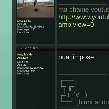
ma chaine youtu
http://www.yout
Lieu: Banne
amp;view=0
Âge: 26
Inscription le: 26/08/12
Messages: 292
Hors ligne
04/10/12 à 20:25
tony le rider
ouai impose
Aspirant
Lieu: lyon
Âge: 27
Inscription le: 26/04/11
Messages: 924
Hors ligne
╔══╗
╚╗╔╝
╔╝(¯`v´¯)
╚══`.¸blunt scoo