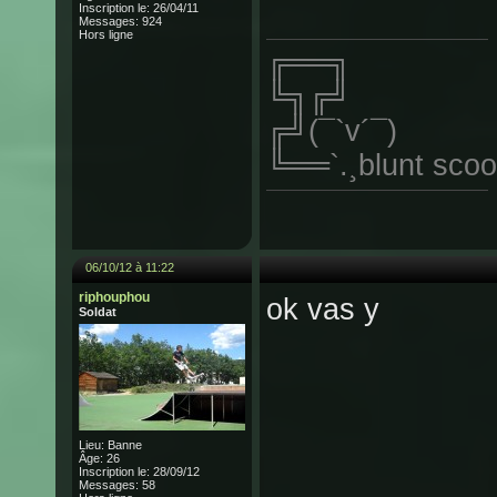
Inscription le: 26/04/11
Messages: 924
Hors ligne
╔══╗
╚╗╔╝
╔╝(¯`v´¯)
╚══`.¸blunt scoo
06/10/12 à 11:22
riphouphou
ok vas y
Soldat
Lieu: Banne
Âge: 26
Inscription le: 28/09/12
Messages: 58