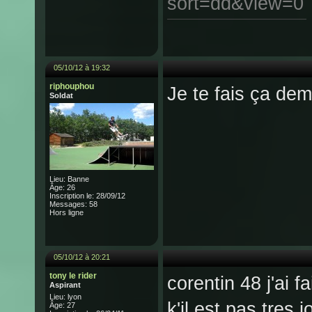
sort=dd&view=0
05/10/12 à 19:32
riphouphou
Je te fais ça dem
Soldat
Lieu: Banne
Âge: 26
Inscription le: 28/09/12
Messages: 58
Hors ligne
05/10/12 à 20:21
tony le rider
corentin 48 j'ai f
Aspirant
Lieu: lyon
k'il est pas tres jo
Âge: 27