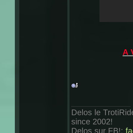
A 
Delos le TrotiRi
since 2002!
Delos sur FB!:
f