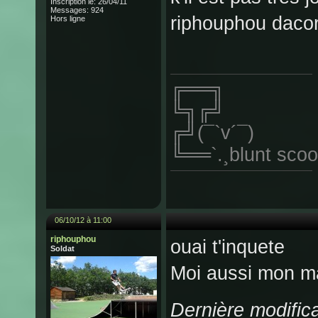
Inscription le: 26/04/11
Messages: 924
riphouphou daco
Hors ligne
╔══╗
╚╗╔╝
╔╝(¯`v´¯)
╚══`.¸blunt scoo
06/10/12 à 11:00
riphouphou
ouai t'inquete
Soldat
Moi aussi mon ma
Dernière modific