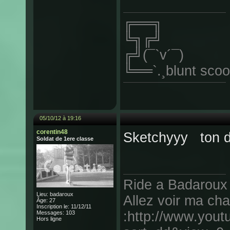
╔══╗
╚╗╔╝
╔╝(¯`v´¯)
╚══`.¸blunt scoo
05/10/12 à 19:16
corentin48
Sketchyyy ton 
Soldat de 1ere classe
Ride a Badaroux
Lieu: badaroux
Allez voir ma cha
Âge: 27
Inscription le: 11/12/11
:http://www.you
Messages: 103
Hors ligne