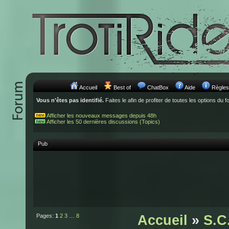
Accueil
Best of
ChatBox
Aide
Règles
Vous n'êtes pas identifié.
Faites le afin de profiter de toutes les options du f
Afficher les nouveaux messages depuis 48h
Afficher les 50 dernières discussions (Topics)
Pub
Pages:
1
2
3
…
8
Accueil
»
S.C