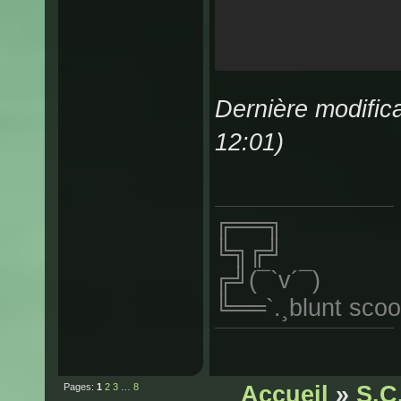
Dernière modifica
12:01)
╔══╗
╚╗╔╝
╔╝(¯`v´¯)
╚══`.¸blunt scoo
Pages:
1
2
3
…
8
Accueil
»
S.C