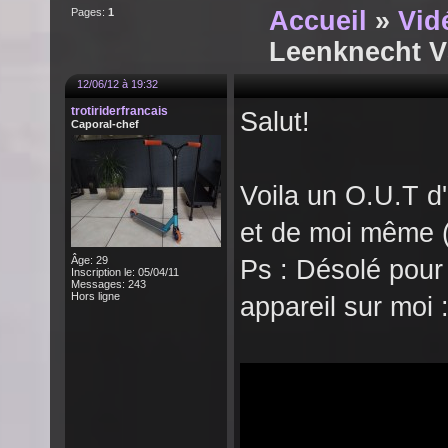
Pages:
1
Accueil
»
Vid
Leenknecht V
12/06/12 à 19:32
trotiriderfrancais
Salut!
Caporal-chef
Voila un O.U.T d
et de moi même (
Âge: 29
Ps : Désolé pour 
Inscription le: 05/04/11
Messages: 243
Hors ligne
appareil sur moi :