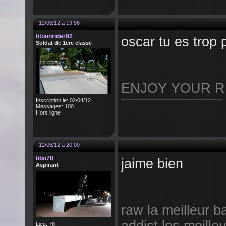
12/06/12 à 19:56
titounrider92
oscar tu es trop p
Soldat de 1ere classe
ENJOY YOUR RI
Inscription le: 02/04/12
Messages: 100
Hors ligne
12/06/12 à 20:09
tibo78
jaime bien
Aspirant
raw la meilleur 
Lieu: 78