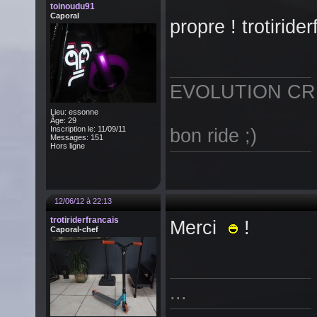
toinoudu91
Caporal
propre ! trotiride
EVOLUTION CRE
Lieu: essonne
Âge: 29
Inscription le: 11/09/11
bon ride ;)
Messages: 151
Hors ligne
12/06/12 à 22:13
trotiriderfrancais
Merci
!
Caporal-chef
...