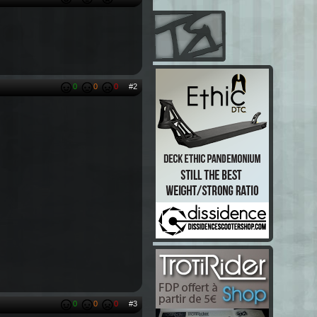
0
0
0
#2
0
0
0
#3