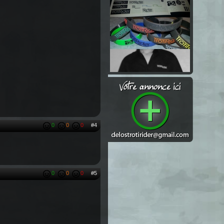
0
0
0
#4
0
0
0
#5