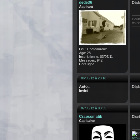
dede36
Dépla
Aspirant
Doubl
Va ri
Lieu: Chateauroux
Âge: 28
Inscription le: 03/07/11
Messages: 942
Hors ligne
06/05/12 à 20:18
Anto...
Dépl
Invité
07/05/12 à 00:35
Crapsomatik
Distr
Capitaine
http