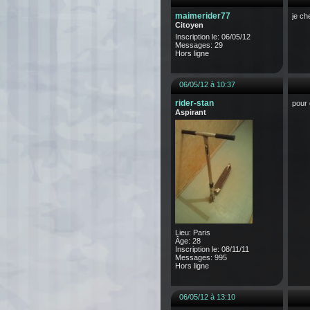
maimerider77
je ch
Citoyen
Inscription le: 06/05/12
Messages: 29
Hors ligne
06/05/12 à 10:37
rider-stan
pour 
Aspirant
Lieu: Paris
Âge: 28
Inscription le: 08/11/11
Messages: 995
Hors ligne
06/05/12 à 13:10