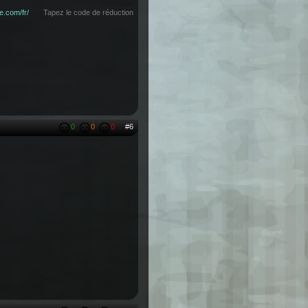
le.com/fr/
Tapez le code de réduction
0
0
0
#6