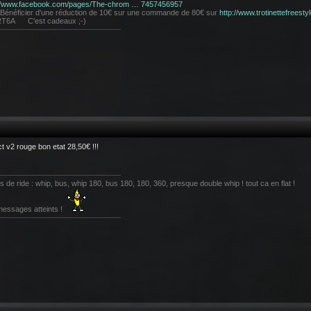
://www.facebook.com/pages/The-chrom … 7457456957
Bénéficier d'une réduction de 10€ sur une commande de 80€ sur
http://www.trotinettefreesty
RT6A C'est cadeaux ;-)
ict v2 rouge bon etat 28,50€ !!!
s de ride : whip, bus, whip 180, bus 180, 180, 360, presque double whip ! tout ca en flat !
messages atteints !