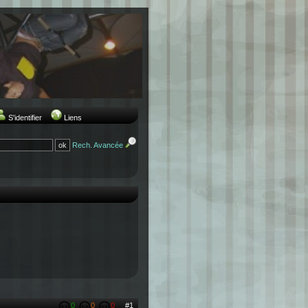
S'identifier
Liens
Rech. Avancée
0
0
0
#1