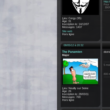
http
Pour 
: BK
Lieu: Cergy (95)
Âge: 31
Inscription le: 14/12/07
Messages: 1437
Site web
Hors ligne
08/05/12 à 20:32
The Panamien
distr
Major
5 moi
800 
Lieu: Neuilly sur Seine
Âge: 26
Inscription le: 28/03/11
Messages: 769
Hors ligne