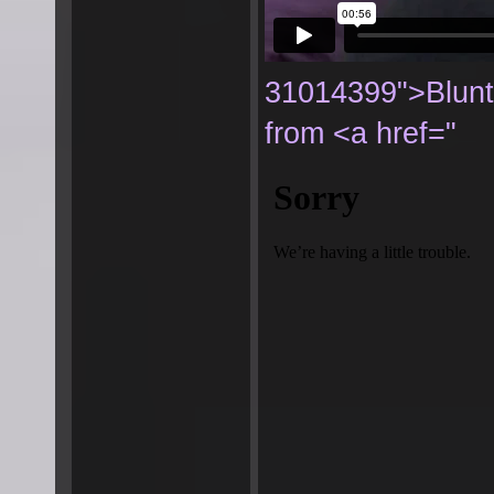
31014399">Blun
from <a href="