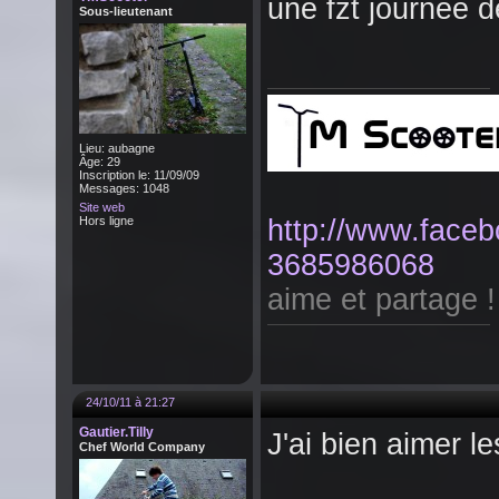
une fzt journée d
Sous-lieutenant
Lieu: aubagne
Âge: 29
Inscription le: 11/09/09
Messages: 1048
Site web
Hors ligne
http://www.fac
3685986068
aime et partage !
24/10/11 à 21:27
Gautier.Tilly
J'ai bien aimer l
Chef World Company