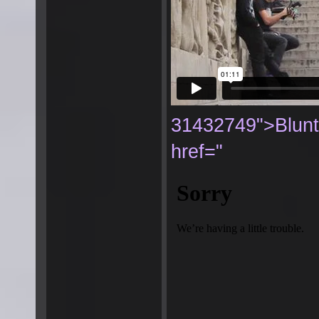
31432749">Blunt
href="