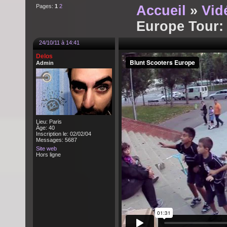
Pages:
1
2
Accueil
»
Vid
Europe Tour:
24/10/11 à 14:41
Delos
Admin
Lieu: Paris
Âge: 40
Inscription le: 02/02/04
Messages: 5687
Site web
Hors ligne