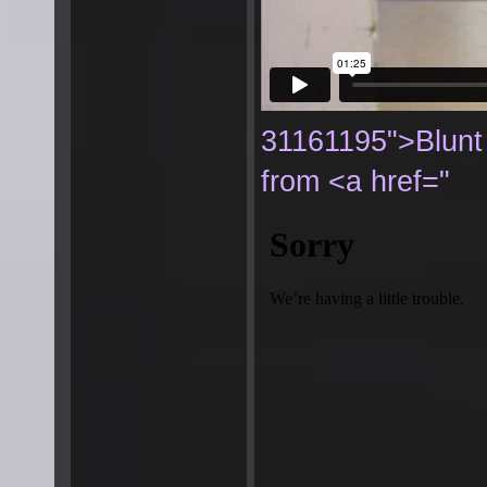
31161195">Blun
from <a href="