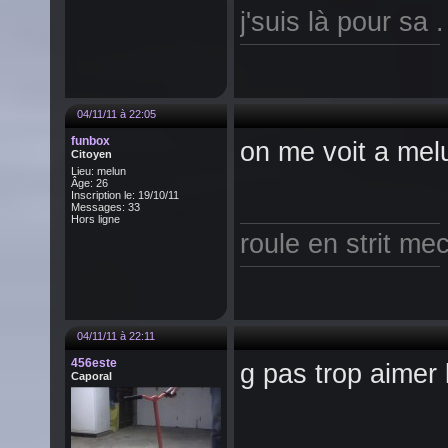
j'suis là pour sa .
04/11/11 à 22:05
funbox
on me voit a mel
Citoyen
Lieu: melun
Âge: 26
Inscription le: 19/10/11
Messages: 33
Hors ligne
roule en strit me
04/11/11 à 22:11
456este
g pas trop aimer 
Caporal