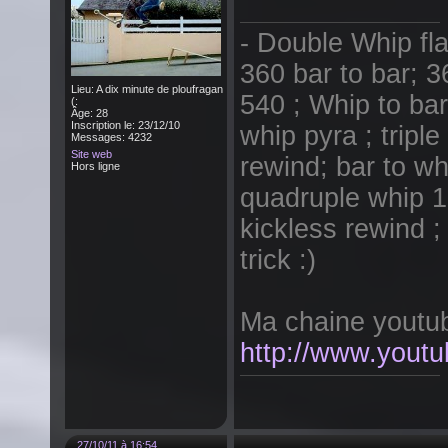
- Double Whip fla
360 bar to bar; 3
Lieu: A dix minute de ploufragan
540 ; Whip to bar f
(:
Âge: 28
Inscription le: 23/12/10
whip pyra ; tripl
Messages: 4232
Site web
rewind; bar to wh
Hors ligne
quadruple whip 1 
kickless rewind ;
trick :)
Ma chaine youtub
http://www.youtu
27/10/11 à 16:54