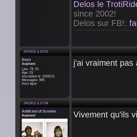
Delos le TrotiRi
since 2002!
Delos sur FB!:
f
24/10/11 à 16:03
Deyo
j'ai vraiment pas
Aspirant
Lieu: 78, 91
Âge: 29
Inscription le: 23/05/11
Messages: 985
Hors ligne
24/10/11 à 17:04
Addicted of Scooter
Vivement qu'ils v
Aspirant