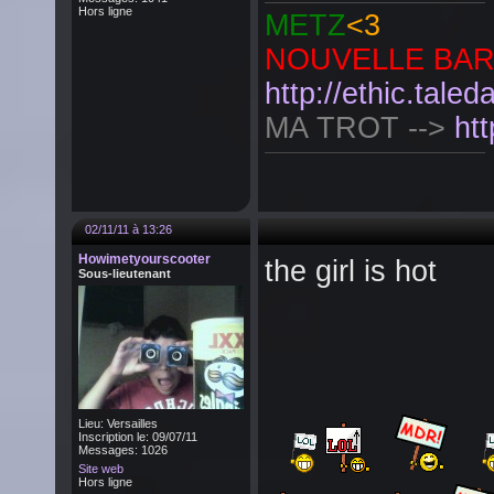
Hors ligne
METZ
<3
NOUVELLE BAR E
http://ethic.tale
MA TROT -->
ht
02/11/11 à 13:26
Howimetyourscooter
the girl is hot
Sous-lieutenant
Lieu: Versailles
Inscription le: 09/07/11
Messages: 1026
Site web
Hors ligne