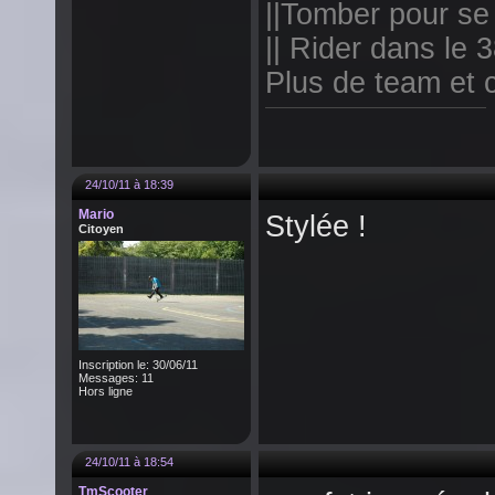
||Tomber pour se r
|| Rider dans le
Plus de team et c
24/10/11 à 18:39
Mario
Stylée !
Citoyen
Inscription le: 30/06/11
Messages: 11
Hors ligne
24/10/11 à 18:54
TmScooter