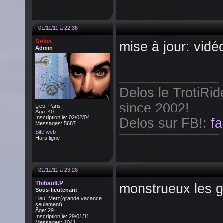
01/11/11 à 22:36
Delos
mise à jour: vidé
Admin
Delos le TrotiRi
since 2002!
Lieu: Paris
Âge: 40
Inscription le: 02/02/04
Delos sur FB!:
f
Messages: 5687
Site web
Hors ligne
01/11/11 à 23:28
Thibault.P
monstrueux les g
Sous-lieutenant
Lieu: Metz(grande vacance
seulement)
Âge: 29
Inscription le: 29/01/11
Messages: 1041