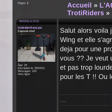
Pages:
1
Accueil
»
L'A
TrotiRiders
» 
09/10/11 à 13:11
trotiriderfrancais
Salut alors voila
Caporal-chef
Wing et elle s'agr
deja pour une pr
vous ?? Je veut u
Âge: 29
et pas trop lourde
Inscription le: 05/04/11
Messages: 243
Hors ligne
pour les T !! Ou 
...