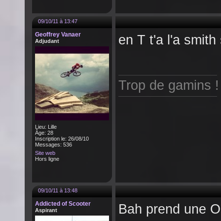
09/10/11 à 13:47
Geoffrey Vanaer
en T t'a l'a smit
Adjudant
Trop de gamins !
Lieu: Lille
Âge: 28
Inscription le: 26/08/10
Messages: 536
Site web
Hors ligne
09/10/11 à 13:48
Addicted of Scooter
Bah prend une Os
Aspirant