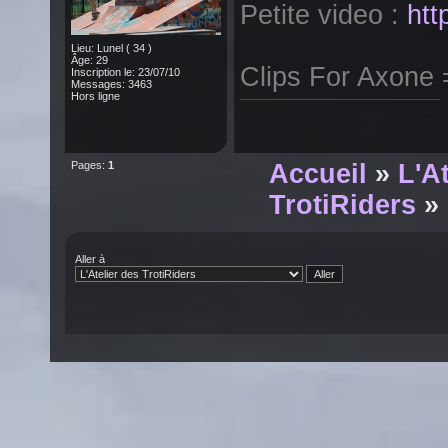
Petite video :
htt
Lieu: Lunel ( 34 )
Âge: 29
Clips For Axone
Inscription le: 23/07/10
Messages: 3463
Hors ligne
Pages:
1
Accueil
»
L'A
TrotiRiders
» 
Aller à