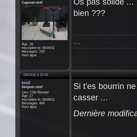
Os pas solide ..
Caporal-chef
bien ???
...
Âge: 29
Inscription le: 05/04/11
Messages: 243
Hors ligne
09/10/11 à 15:00
kenZ
Si t'es bourrin ne
Sergent-chef
Lieu: Côte Basque
casser ...
Âge: 27
Inscription le: 06/08/11
Messages: 484
Hors ligne
Dernière modific