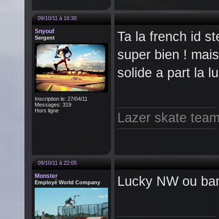
09/10/11 à 16:30
Snyouf
Ta la french id st
Sergent
super bien ! mais
solide a part la lu
Inscription le: 27/04/11
Messages: 319
Hors ligne
Lazer skate team 
09/10/11 à 22:05
Monster
Lucky NW ou bar
Employé World Company