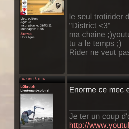
le seul trotirider 
Lieu: poitiers
Âge: 28
"District <3"
Inscription le: 02/08/11
Messages: 1095
ma chaine ;)yout
Site web
Hors ligne
tu a le temps ;)
Rider ne veut pas 
07/08/11 à 11:26
LGbreizh
Enorme ce mec et
Lieutenant-colonel
Je ter un coup d'o
http://www.youtu