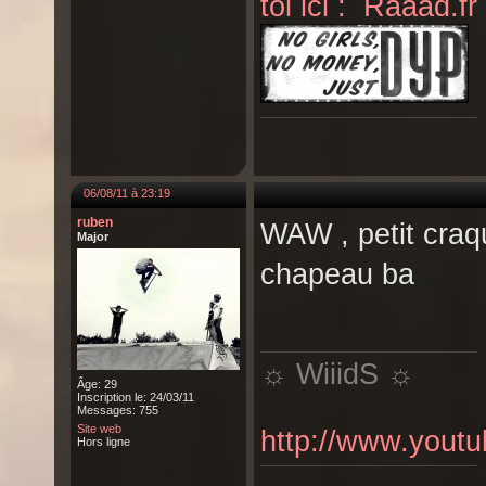
toi ici : Raaad.fr 
06/08/11 à 23:19
ruben
WAW , petit craqu
Major
chapeau ba
☼ WiiidS ☼
Âge: 29
Inscription le: 24/03/11
Messages: 755
Site web
http://www.you
Hors ligne