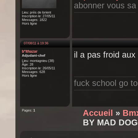
abonner vous sa fa
Lieu: près de lorient
Inscription le: 27/05/11
Messages: 1822
Hors ligne
07/08/11 à 19:36
b*lthazar
il a pas froid au
Adjudant-chef
Lieu: montagnieu (38)
Âge: 28
Inscription le: 26/05/11
Messages: 628
Hors ligne
fuck school go t
Pages:
1
Accueil
»
Bm
BY MAD DOG 