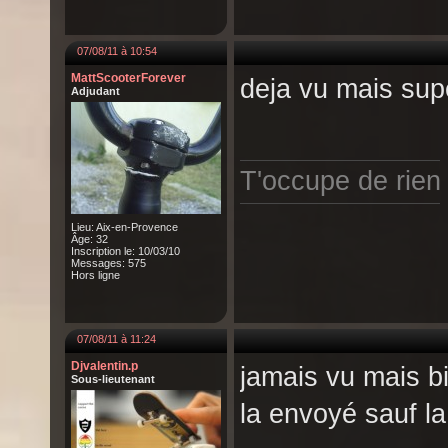
07/08/11 à 10:54
MattScooterForever
deja vu mais su
Adjudant
T'occupe de rien
Lieu: Aix-en-Provence
Âge: 32
Inscription le: 10/03/10
Messages: 575
Hors ligne
07/08/11 à 11:24
Djvalentin.p
jamais vu mais bi
Sous-lieutenant
la envoyé sauf l