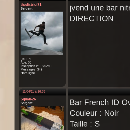
thedistrict71
jvend une bar n
Sergent
DIRECTION
Lieu: 71
Âge: 30
Inscription le: 13/02/11
Messages: 349
Hors ligne
11/04/11 à 16:33
Squall-26
Bar French ID O
Sergent
Couleur : Noir
Taille : S