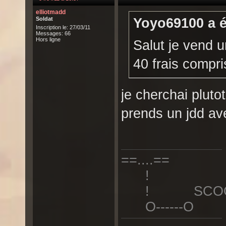
elliotmadd
Soldat
Yoyo69100 a é
Inscription le: 27/03/11
Messages: 66
Hors ligne
Salut je vend un
40 frais compri
je cherchai plutot
prends un jdd ave
==....==
!
! SCOOT 
O------O