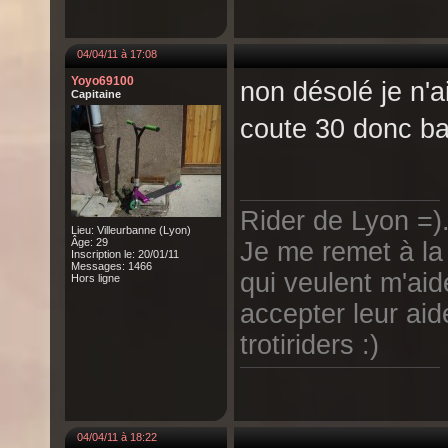
04/04/11 à 17:08
Yoyo69100
non désolé je n'ai
Capitaine
coute 30 donc bar
Rider de Lyon =).
Lieu: Villeurbanne (Lyon)
Âge: 29
Je me remet à la 
Inscription le: 20/01/11
Messages: 1466
qui veulent m'aid
Hors ligne
accepter leur aid
trotiriders :)
04/04/11 à 18:22