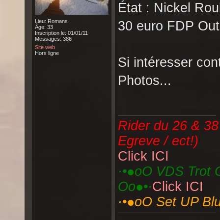
État : Nickel Rou
Lieu: Romans
30 euro FDP Out 
Âge: 33
Inscription le: 01/01/11
Messages: 386
Site web
Hors ligne
Si intéresser con
Photos...
Rider du 26 & 38
Egreve / ect!)
Click ICI
·•●oO VDS Trot C
Oo●•·
Click ICI
·•●oO Set UP Bl