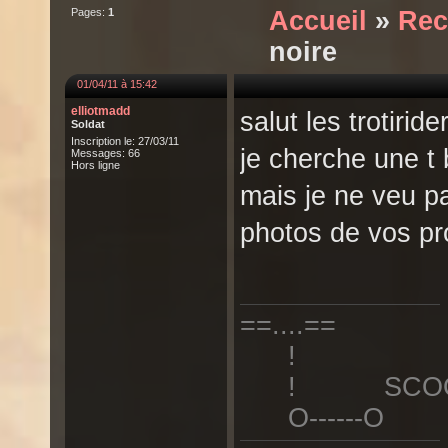
Pages:
1
Accueil
»
Rec
noire
01/04/11 à 15:42
elliotmadd
salut les trotiride
Soldat
Inscription le: 27/03/11
je cherche une t 
Messages: 66
Hors ligne
mais je ne veu p
photos de vos pr
==....==
!
! SCOOT 
O------O