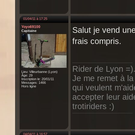
01/04/11 à 17:25
Yoyo69100
Salut je vend une 
Capitaine
frais compris.
Rider de Lyon =).
Lieu: Villeurbanne (Lyon)
Âge: 29
Je me remet à la 
Inscription le: 20/01/11
Messages: 1466
qui veulent m'aid
Hors ligne
accepter leur aid
trotiriders :)
04/04/11 à 16:57