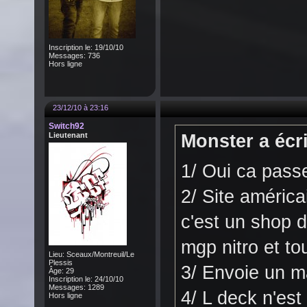
Inscription le: 19/10/10
Messages: 736
Hors ligne
23/12/10 à 23:16
Switch92
Lieutenant
Monster a écri
1/ Oui ca pass
2/ Site améric
c'est un shop d
mgp nitro et tou
Lieu: Sceaux/Montreuil/Le
Plessis
3/ Envoie un ma
Âge: 29
Inscription le: 24/10/10
Messages: 1289
4/ L deck n'est 
Hors ligne