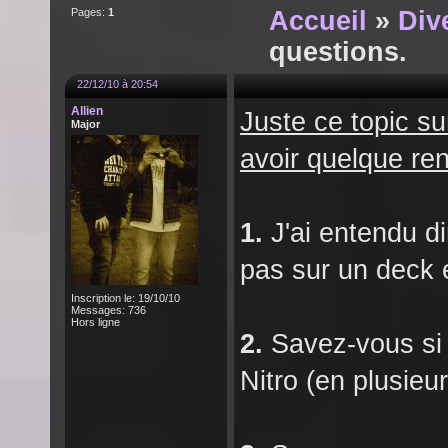
Pages:
1
Accueil
»
Div
questions.
22/12/10 à 20:54
Allien
Juste ce topic su
Major
avoir quelque re
1.
J'ai entendu d
pas sur un deck 
Inscription le: 19/10/10
Messages: 736
Hors ligne
2.
Savez-vous si 
Nitro (en plusieu