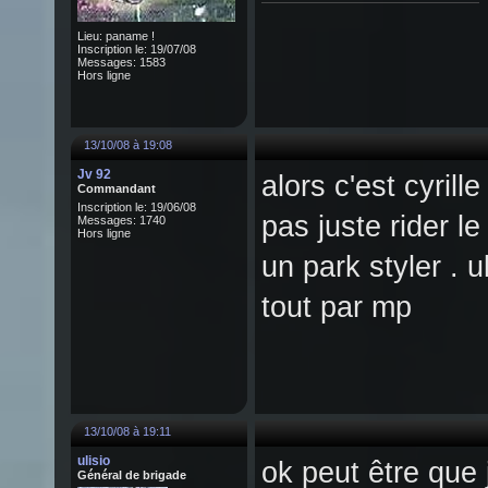
Lieu: paname !
Inscription le: 19/07/08
Messages: 1583
Hors ligne
13/10/08 à 19:08
Jv 92
alors c'est cyrill
Commandant
Inscription le: 19/06/08
pas juste rider l
Messages: 1740
Hors ligne
un park styler . 
tout par mp
13/10/08 à 19:11
ulisio
ok peut être que j
Général de brigade