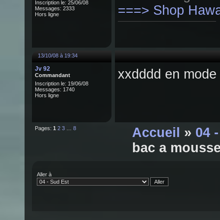
Inscription le: 25/06/08
===> Shop Hawai
Messages: 2333
Hors ligne
13/10/08 à 19:34
Jv 92
xxdddd en mode a
Commandant
Inscription le: 19/06/08
Messages: 1740
Hors ligne
Pages:
1
2
3
…
8
Accueil
»
04 
bac a mousse
Aller à