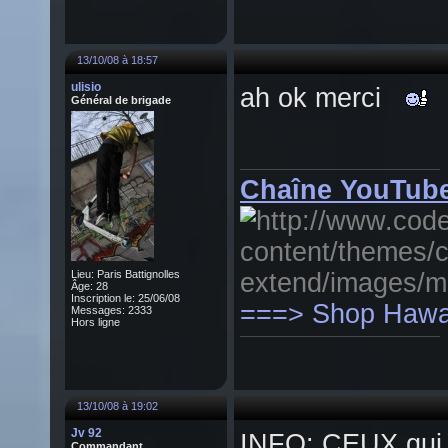
13/10/08 à 18:57
ulisio
ah ok merci
Général de brigade
Chaîne YouTube
Lieu: Paris Battignolles
Âge: 28
Inscription le: 25/06/08
===> Shop Hawai
Messages: 2333
Hors ligne
13/10/08 à 19:02
Jv 92
INFO: CEUX qui so
Commandant