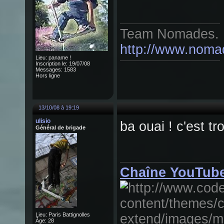
Team Nomades.
http://www.noma
Lieu: paname !
Inscription le: 19/07/08
Messages: 1583
Hors ligne
13/10/08 à 19:19
ulisio
ba ouai ! c'est t
Général de brigade
Chaîne YouTube
Lieu: Paris Battignolles
Âge: 28