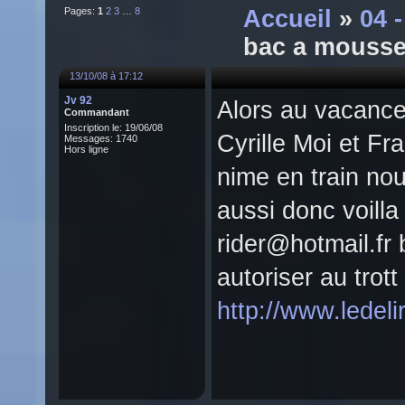
Pages:
1
2
3
…
8
Accueil
»
04 
bac a mousse
13/10/08 à 17:12
Jv 92
Alors au vacance
Commandant
Inscription le: 19/06/08
Cyrille Moi et Fr
Messages: 1740
Hors ligne
nime en train nou
aussi donc voilla 
rider@hotmail.fr
autoriser au trott
http://www.ledel