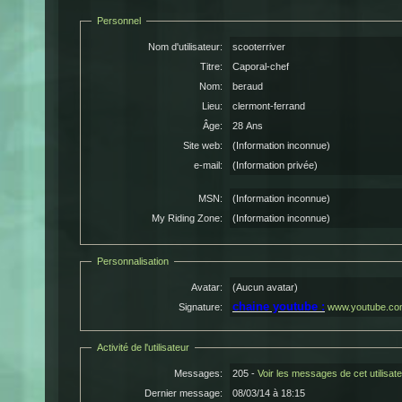
Personnel
Nom d'utilisateur:
scooterriver
Titre:
Caporal-chef
Nom:
beraud
Lieu:
clermont-ferrand
Âge:
28 Ans
Site web:
(Information inconnue)
e-mail:
(Information privée)
MSN:
(Information inconnue)
My Riding Zone:
(Information inconnue)
Personnalisation
Avatar:
(Aucun avatar)
chaine youtube :
Signature:
www.youtube.com
Activité de l'utilisateur
Messages:
205 -
Voir les messages de cet utilisat
Dernier message:
08/03/14 à 18:15