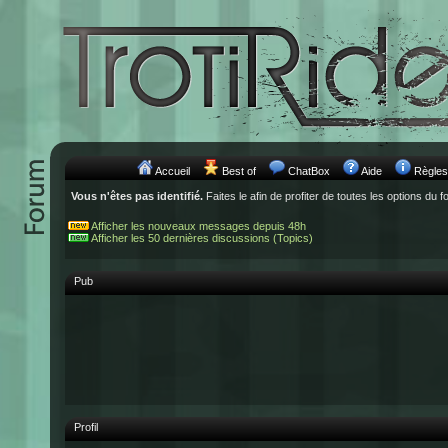
Accueil
Best of
ChatBox
Aide
Règles
Vous n'êtes pas identifié.
Faites le afin de profiter de toutes les options du f
Afficher les nouveaux messages depuis 48h
Afficher les 50 dernières discussions (Topics)
Pub
Profil