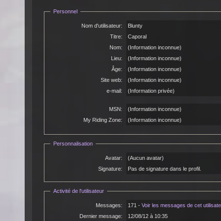
Personnel
Nom d'utilisateur:
Blunty
Titre:
Caporal
Nom:
(Information inconnue)
Lieu:
(Information inconnue)
Âge:
(Information inconnue)
Site web:
(Information inconnue)
e-mail:
(Information privée)
MSN:
(Information inconnue)
My Riding Zone:
(Information inconnue)
Personnalisation
Avatar:
(Aucun avatar)
Signature:
Pas de signature dans le profil.
Activité de l'utilisateur
Messages:
171 -
Voir les messages de cet utilisat
Dernier message:
12/08/12 à 10:35