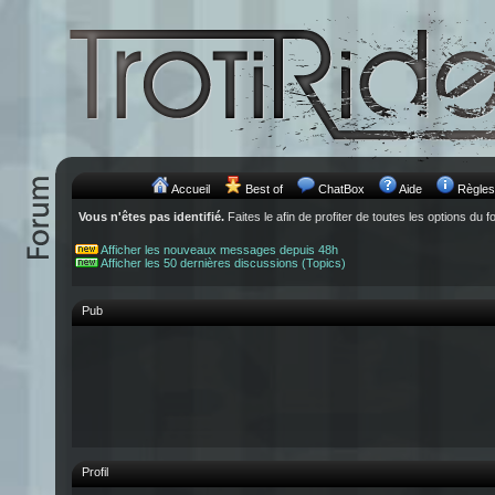
Accueil
Best of
ChatBox
Aide
Règles
Vous n'êtes pas identifié.
Faites le afin de profiter de toutes les options du f
Afficher les nouveaux messages depuis 48h
Afficher les 50 dernières discussions (Topics)
Pub
Profil