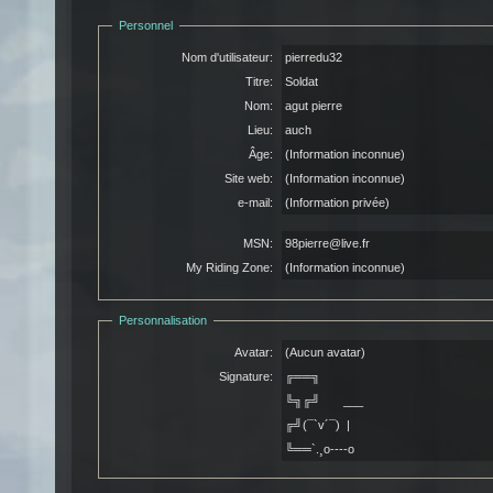
Personnel
Nom d'utilisateur:
pierredu32
Titre:
Soldat
Nom:
agut pierre
Lieu:
auch
Âge:
(Information inconnue)
Site web:
(Information inconnue)
e-mail:
(Information privée)
MSN:
98pierre@live.fr
My Riding Zone:
(Information inconnue)
Personnalisation
Avatar:
(Aucun avatar)
Signature:
╔══╗
╚╗╔╝ ___
╔╝(¯`v´¯) |
╚══`.¸o----o