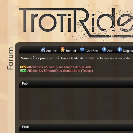
Accueil
Best of
ChatBox
Aide
Règles
Vous n'êtes pas identifié.
Faites le afin de profiter de toutes les options du f
Afficher les nouveaux messages depuis 48h
Afficher les 50 dernières discussions (Topics)
Pub
Profil