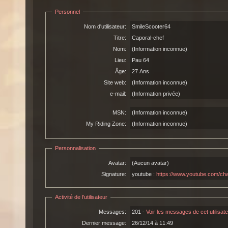
Personnel
Nom d'utilisateur:
SmileScooter64
Titre:
Caporal-chef
Nom:
(Information inconnue)
Lieu:
Pau 64
Âge:
27 Ans
Site web:
(Information inconnue)
e-mail:
(Information privée)
MSN:
(Information inconnue)
My Riding Zone:
(Information inconnue)
Personnalisation
Avatar:
(Aucun avatar)
Signature:
youtube :
https://www.youtube.com/c
Activité de l'utilisateur
Messages:
201 -
Voir les messages de cet utilisat
Dernier message:
26/12/14 à 11:49