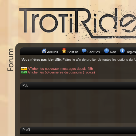
Accueil
Best of
ChatBox
Aide
Règles
Vous n'êtes pas identifié.
Faites le afin de profiter de toutes les options du f
Afficher les nouveaux messages depuis 48h
Afficher les 50 dernières discussions (Topics)
Pub
Profil