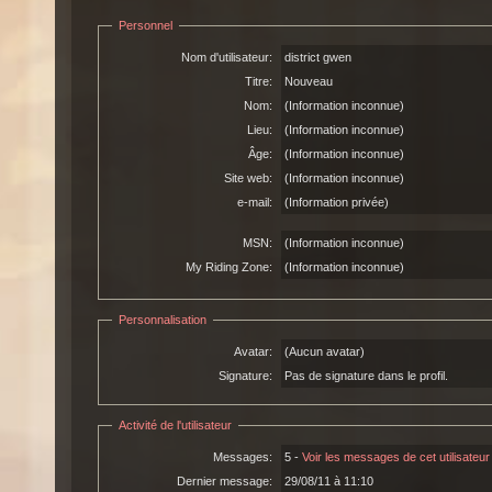
Personnel
Nom d'utilisateur:
district gwen
Titre:
Nouveau
Nom:
(Information inconnue)
Lieu:
(Information inconnue)
Âge:
(Information inconnue)
Site web:
(Information inconnue)
e-mail:
(Information privée)
MSN:
(Information inconnue)
My Riding Zone:
(Information inconnue)
Personnalisation
Avatar:
(Aucun avatar)
Signature:
Pas de signature dans le profil.
Activité de l'utilisateur
Messages:
5 -
Voir les messages de cet utilisateur
Dernier message:
29/08/11 à 11:10