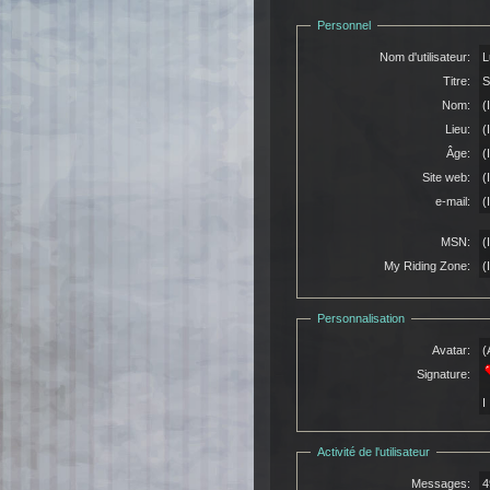
Personnel
Nom d'utilisateur:
L
Titre:
S
Nom:
(
Lieu:
(
Âge:
(
Site web:
(
e-mail:
(
MSN:
(
My Riding Zone:
(
Personnalisation
Avatar:
(
Signature:
Activité de l'utilisateur
Messages:
4