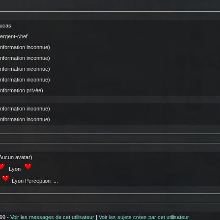
ucas
ergent-chef
Information inconnue)
Information inconnue)
Information inconnue)
Information inconnue)
Information privée)
Information inconnue)
Information inconnue)
Aucun avatar)
Lyon
I
Lyon Perception ...
99 -
Voir les messages de cet utilisateur
|
Voir les sujets crées par cet utilisateur