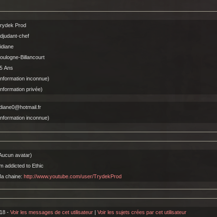
rydek Prod
djudant-chef
idiane
oulogne-Billancourt
5 Ans
Information inconnue)
Information privée)
idiane0@hotmail.fr
Information inconnue)
Aucun avatar)
'm addicted to Ethic
a chaine:
http://www.youtube.com/user/TrydekProd
18 -
Voir les messages de cet utilisateur
|
Voir les sujets crées par cet utilisateur