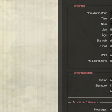
Personnel
Nom d'utilisateur:
T
Titre:
A
Nom:
T
Lieu:
B
Âge:
2
Site web:
(
e-mail:
(
MSN:
t
My Riding Zone:
(
Personnalisation
Avatar:
(
Signature:
I
M
Activité de l'utilisateur
Messages:
6