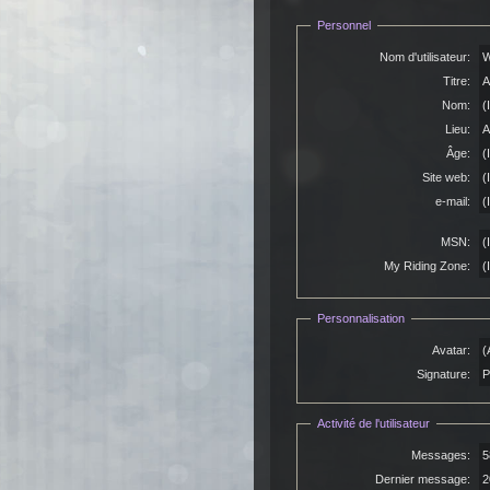
Personnel
Nom d'utilisateur:
W
Titre:
A
Nom:
(
Lieu:
A
Âge:
(
Site web:
(
e-mail:
(
MSN:
(
My Riding Zone:
(
Personnalisation
Avatar:
(
Signature:
P
Activité de l'utilisateur
Messages:
5
Dernier message:
2