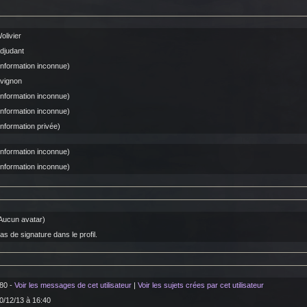
olivier
djudant
Information inconnue)
vignon
Information inconnue)
Information inconnue)
Information privée)
Information inconnue)
Information inconnue)
Aucun avatar)
as de signature dans le profil.
80 -
Voir les messages de cet utilisateur
|
Voir les sujets crées par cet utilisateur
0/12/13 à 16:40