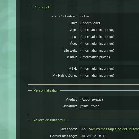
Personnel
Nom d'utilisateur:
nelulu
Titre:
Caporal-chef
Nom:
(Information inconnue)
Lieu:
(Information inconnue)
Âge:
(Information inconnue)
Site web:
(Information inconnue)
e-mail:
(Information privée)
MSN:
(Information inconnue)
My Riding Zone:
(Information inconnue)
Personnalisation
Avatar:
(Aucun avatar)
Signature:
j'aime troller
Activité de l'utilisateur
Messages:
265 -
Voir les messages de cet utilisat
Dernier message:
20/12/13 à 18:00