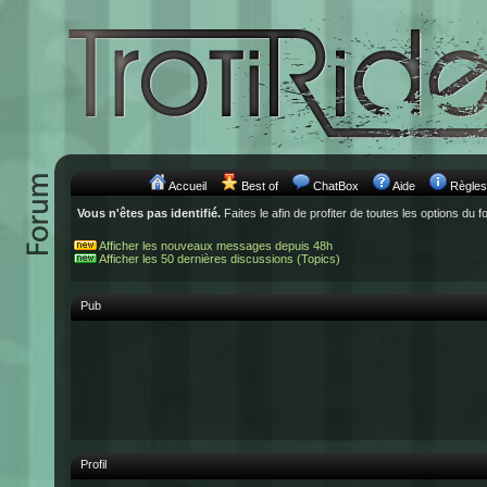
Accueil
Best of
ChatBox
Aide
Règles
Vous n'êtes pas identifié.
Faites le afin de profiter de toutes les options du f
Afficher les nouveaux messages depuis 48h
Afficher les 50 dernières discussions (Topics)
Pub
Profil