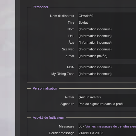
Personnel
Nom d'utilisateur:
Clowde69
Titre:
Soldat
Nom:
(Information inconnue)
Lieu:
(Information inconnue)
Âge:
(Information inconnue)
Site web:
(Information inconnue)
e-mail:
(Information privée)
MSN:
(Information inconnue)
My Riding Zone:
(Information inconnue)
Personnalisation
Avatar:
(Aucun avatar)
Signature:
Pas de signature dans le profil.
Activité de l'utilisateur
Messages:
86 -
Voir les messages de cet utilisateu
Dernier message:
21/09/11 à 20:03