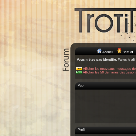
Accueil
Best of
Vous n'êtes pas identifié.
Faites le afi
Afficher les nouveaux messages de
Afficher les 50 dernières discussion
Pub
Profil