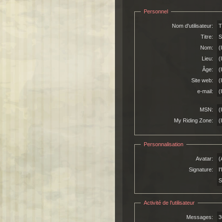
Personnel
Nom d'utilisateur:
T
Titre:
S
Nom:
(
Lieu:
(
Âge:
(
Site web:
(
e-mail:
(
MSN:
(
My Riding Zone:
(
Personnalisation
Avatar:
(
Signature:
I
S
Activité de l'utilisateur
Messages:
3