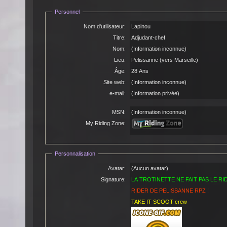
Personnel
Nom d'utilisateur:
Lapinou
Titre:
Adjudant-chef
Nom:
(Information inconnue)
Lieu:
Pelissanne (vers Marseille)
Âge:
28 Ans
Site web:
(Information inconnue)
e-mail:
(Information privée)
MSN:
(Information inconnue)
My Riding Zone:
Personnalisation
Avatar:
(Aucun avatar)
Signature:
LA TROTINETTE NE FAIT PAS LE R
RIDER DE PELISSANNE RPZ !
TAKE IT SCOOT crew