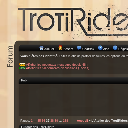
Accueil
Best of
ChatBox
Aide
Règles
Vous n'êtes pas identifié.
Faites le afin de profiter de toutes les options du f
Afficher les nouveaux messages depuis 48h
Afficher les 50 dernières discussions (Topics)
Pub
Pages:
1
…
35
36
37
38
39
…
158
Accueil
» L'Atelier des TrotiRiders
L'Atelier des TrotiRiders