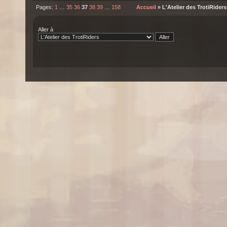
Pages:
1
…
35
36
37
38
39
…
158
Accueil
» L'Atelier des TrotiRiders
Aller à