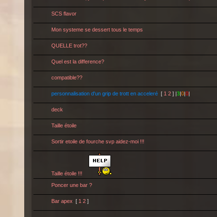
SCS flavor
Mon systeme se dessert tous le temps
QUELLE trot??
Quel est la difference?
compatible??
personnalisation d'un grip de trott en acceleré
[
1
2
] |
3
|
0
|
0
|
deck
Taille étoile
Sortir etoile de fourche svp aidez-moi !!!
Taille étoile !!!
Poncer une bar ?
Bar apex
[
1
2
]