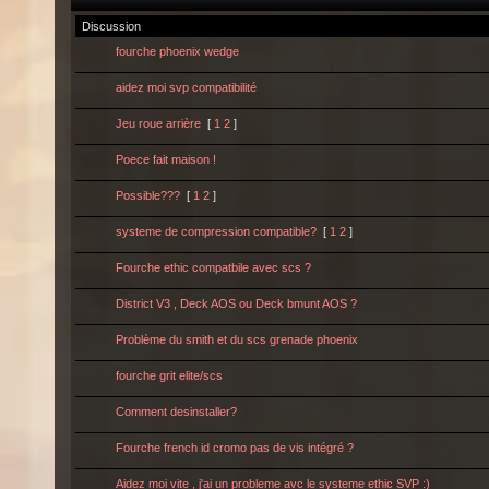
Discussion
fourche phoenix wedge
aidez moi svp compatibilité
Jeu roue arrière
[
1
2
]
Poece fait maison !
Possible???
[
1
2
]
systeme de compression compatible?
[
1
2
]
Fourche ethic compatbile avec scs ?
District V3 , Deck AOS ou Deck bmunt AOS ?
Problème du smith et du scs grenade phoenix
fourche grit elite/scs
Comment desinstaller?
Fourche french id cromo pas de vis intégré ?
Aidez moi vite , j'ai un probleme avc le systeme ethic SVP :)