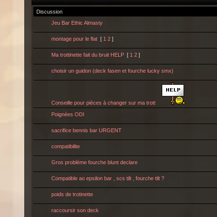
Discussion
Jeu Bar Ethic Almasty
montage pour le flat
[
1
2
]
Ma trottinette fait du bruit HELP
[
1
2
]
choisir un guidon (deck fasen et fourche lucky smx)
Conseille pour pièces à changer sur ma trott
Poignées ODI
sacrifice bennis bar URGENT
compatibilite
Gros probléme fourche blunt declare
Compatible ao epsilon bar , scs tilt , fourche tilt ?
poids de trotinette
raccoursir son deck