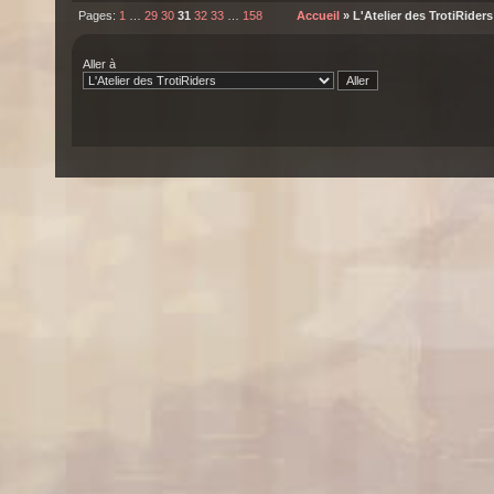
Pages:
1
…
29
30
31
32
33
…
158
Accueil
» L'Atelier des TrotiRiders
Aller à