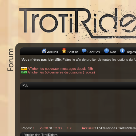
Accueil
Best of
ChatBox
Aide
Règles
Vous n'êtes pas identifié.
Faites le afin de profiter de toutes les options du f
Afficher les nouveaux messages depuis 48h
Afficher les 50 dernières discussions (Topics)
Pub
Pages:
1
…
29
30
31
32
33
…
158
Accueil
» L'Atelier des TrotiRiders
L'Atelier des TrotiRiders