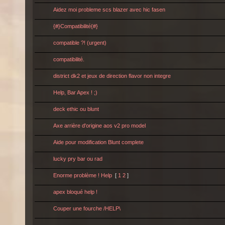
Aidez moi probleme scs blazer avec hic fasen
{#}Compatibilité{#}
compatible ?! (urgent)
compatibilité.
district dk2 et jeux de direction flavor non integre
Help, Bar Apex ! ;)
deck ethic ou blunt
Axe arrière d'origine aos v2 pro model
Aide pour modification Blunt complete
lucky pry bar ou rad
Enorme problème ! Help
[
1
2
]
apex bloqué help !
Couper une fourche /HELP\