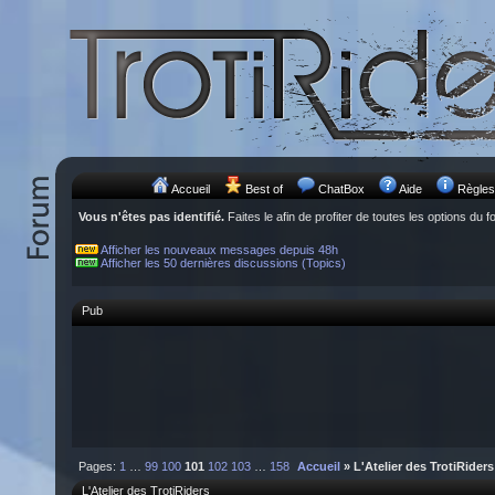
Accueil
Best of
ChatBox
Aide
Règles
Vous n'êtes pas identifié.
Faites le afin de profiter de toutes les options du f
Afficher les nouveaux messages depuis 48h
Afficher les 50 dernières discussions (Topics)
Pub
Pages:
1
…
99
100
101
102
103
…
158
Accueil
» L'Atelier des TrotiRiders
L'Atelier des TrotiRiders