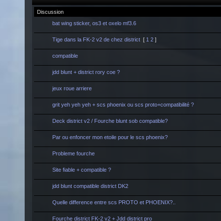
Discussion
bat wing sticker, os3 et oxelo mf3.6
Tige dans la FK-2 v2 de chez district
[
1
2
]
compatible
jdd blunt + district rory coe ?
jeux roue arriere
grit yeh yeh yeh + scs phoenix ou scs proto+compatibilité ?
Deck district v2 / Fourche blunt sob compatible?
Par ou enfoncer mon etoile pour le scs phoenix?
Probleme fourche
Site fiable + compatible ?
jdd blunt compatible district DK2
Quelle difference entre scs PROTO et PHOENIX?..
Fourche district FK-2 v2 + Jdd district pro