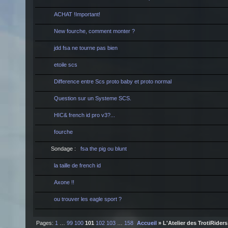
ACHAT !Important!
New fourche, comment monter ?
jdd fsa ne tourne pas bien
etoile scs
Difference entre Scs proto baby et proto normal
Question sur un Systeme SCS.
HIC& french id pro v3?...
fourche
Sondage :
fsa the pig ou blunt
la taille de french id
Axone !!
ou trouver les eagle sport ?
Pages:
1
…
99
100
101
102
103
…
158
Accueil
» L'Atelier des TrotiRiders