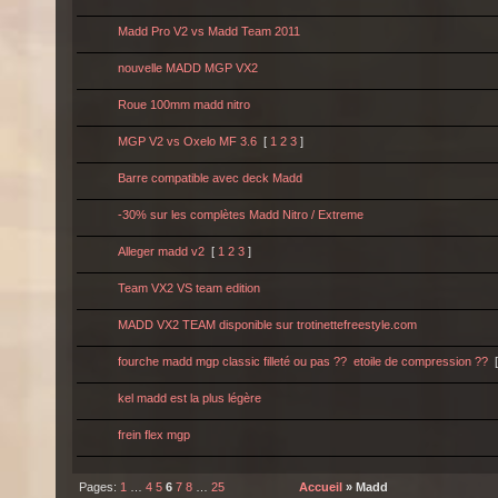
Madd Pro V2 vs Madd Team 2011
nouvelle MADD MGP VX2
Roue 100mm madd nitro
MGP V2 vs Oxelo MF 3.6
[
1
2
3
]
Barre compatible avec deck Madd
-30% sur les complètes Madd Nitro / Extreme
Alleger madd v2
[
1
2
3
]
Team VX2 VS team edition
MADD VX2 TEAM disponible sur trotinettefreestyle.com
fourche madd mgp classic filleté ou pas ?? etoile de compression ??
kel madd est la plus légère
frein flex mgp
Pages:
1
…
4
5
6
7
8
…
25
Accueil
» Madd