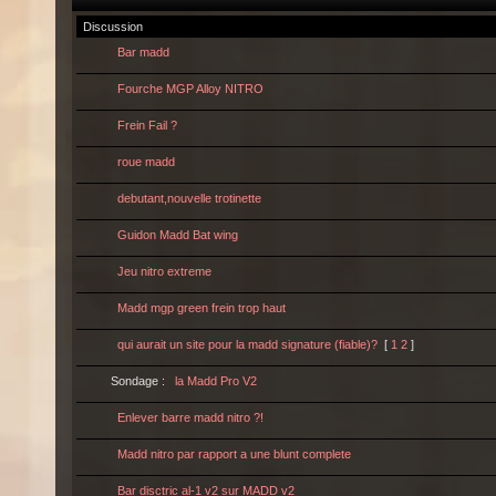
Discussion
Bar madd
Fourche MGP Alloy NITRO
Frein Fail ?
roue madd
debutant,nouvelle trotinette
Guidon Madd Bat wing
Jeu nitro extreme
Madd mgp green frein trop haut
qui aurait un site pour la madd signature (fiable)?
[
1
2
]
Sondage :
la Madd Pro V2
Enlever barre madd nitro ?!
Madd nitro par rapport a une blunt complete
Bar disctric al-1 v2 sur MADD v2