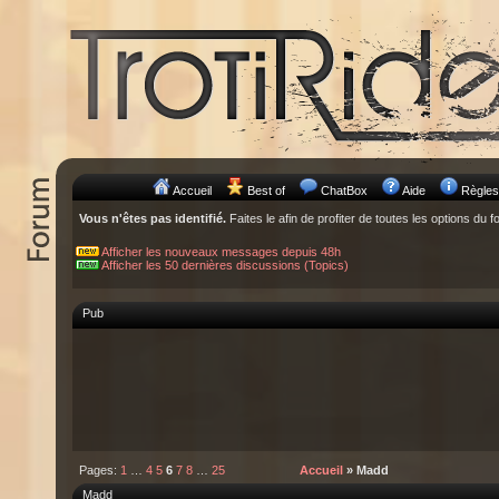
Accueil
Best of
ChatBox
Aide
Règles
Vous n'êtes pas identifié.
Faites le afin de profiter de toutes les options du f
Afficher les nouveaux messages depuis 48h
Afficher les 50 dernières discussions (Topics)
Pub
Pages:
1
…
4
5
6
7
8
…
25
Accueil
» Madd
Madd