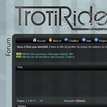
Accueil
Best of
ChatBox
Aide
Règles
Vous n'êtes pas identifié.
Faites le afin de profiter de toutes les options du f
Afficher les nouveaux messages depuis 48h
Afficher les 50 dernières discussions (Topics)
Pub
Pages:
1
2
3
4
5
…
26
Accueil
» District
District