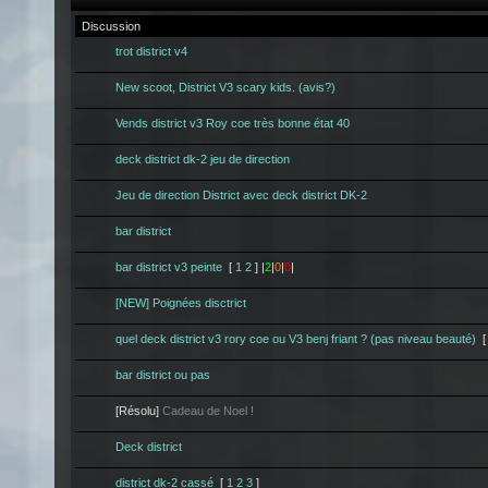
Discussion
trot district v4
New scoot, District V3 scary kids. (avis?)
Vends district v3 Roy coe très bonne état 40
deck district dk-2 jeu de direction
Jeu de direction District avec deck district DK-2
bar district
bar district v3 peinte
[
1
2
] |
2
|
0
|
0
|
[NEW] Poignées disctrict
quel deck district v3 rory coe ou V3 benj friant ? (pas niveau beauté)
bar district ou pas
[Résolu]
Cadeau de Noel !
Deck district
district dk-2 cassé
[
1
2
3
]