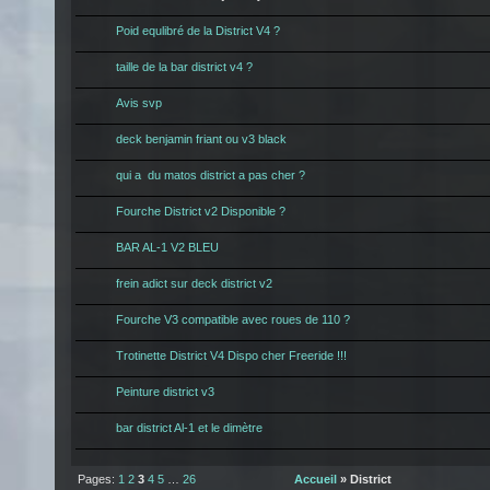
Poid equlibré de la District V4 ?
taille de la bar district v4 ?
Avis svp
deck benjamin friant ou v3 black
qui a du matos district a pas cher ?
Fourche District v2 Disponible ?
BAR AL-1 V2 BLEU
frein adict sur deck district v2
Fourche V3 compatible avec roues de 110 ?
Trotinette District V4 Dispo cher Freeride !!!
Peinture district v3
bar district Al-1 et le dimètre
Pages:
1
2
3
4
5
…
26
Accueil
» District