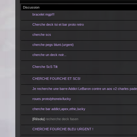
Discussion
bracelet mgp!!!
Cherche deck tsi et bar proto retro
cherche scs
cherche pegs blunt.(urgent)
cherche un deck noir...
Cherche ScS Tilt
CHERCHE FOURCHE ET SCS!
Je recherche une barre Addict LeBaron contre un aos v2 charles padel
roues proto/phoneix/lucky
cherche bar addict,apex,ethic,lucky
[Résolu]
recherche deck fasen
CHERCHE FOURCHE BLEU URGENT !