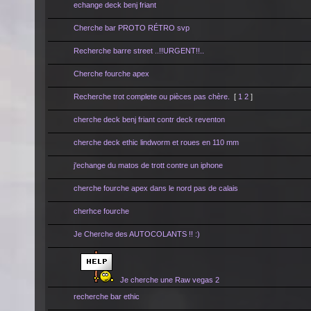
echange deck benj friant
Cherche bar PROTO RÉTRO svp
Recherche barre street ..!!URGENT!!..
Cherche fourche apex
Recherche trot complete ou pièces pas chère.
[
1
2
]
cherche deck benj friant contr deck reventon
cherche deck ethic lindworm et roues en 110 mm
j'echange du matos de trott contre un iphone
cherche fourche apex dans le nord pas de calais
cherhce fourche
Je Cherche des AUTOCOLANTS !! :)
Je cherche une Raw vegas 2
recherche bar ethic