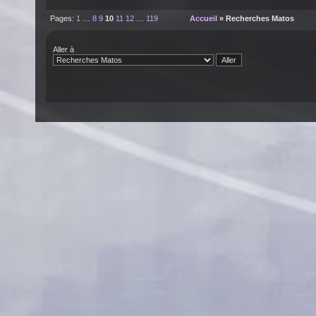
Pages:
1
…
8
9
10
11
12
…
119
Accueil
» Recherches Matos
Aller à