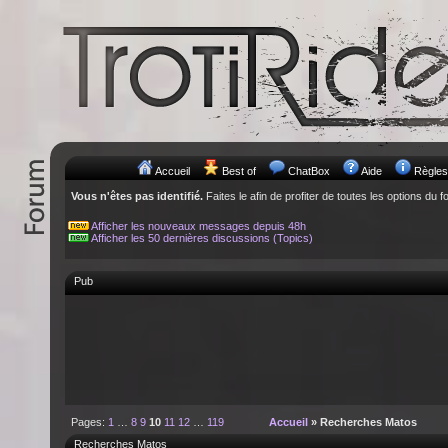
Accueil
Best of
ChatBox
Aide
Règles
Vous n'êtes pas identifié.
Faites le afin de profiter de toutes les options du f
Afficher les nouveaux messages depuis 48h
Afficher les 50 dernières discussions (Topics)
Pub
Pages:
1
…
8
9
10
11
12
…
119
Accueil
» Recherches Matos
Recherches Matos