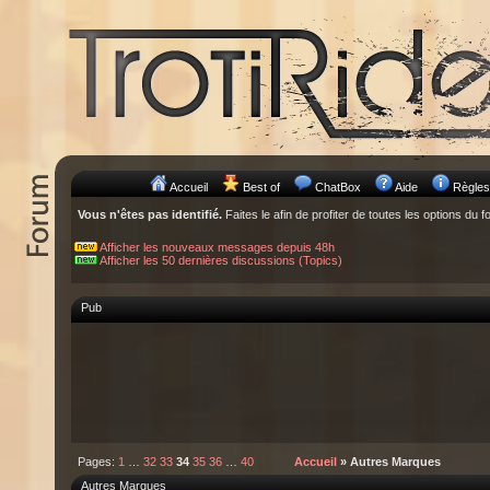
Accueil
Best of
ChatBox
Aide
Règles
Vous n'êtes pas identifié.
Faites le afin de profiter de toutes les options du f
Afficher les nouveaux messages depuis 48h
Afficher les 50 dernières discussions (Topics)
Pub
Pages:
1
…
32
33
34
35
36
…
40
Accueil
» Autres Marques
Autres Marques