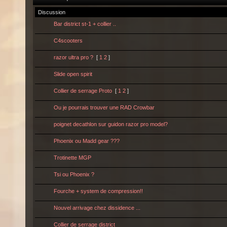
Discussion
Bar district st-1 + collier ..
C4scooters
razor ultra pro ?
[
1
2
]
Slide open spirit
Collier de serrage Proto
[
1
2
]
Ou je pourrais trouver une RAD Crowbar
poignet decathlon sur guidon razor pro model?
Phoenix ou Madd gear ???
Trotinette MGP
Tsi ou Phoenix ?
Fourche + system de compression!!
Nouvel arrivage chez dissidence ...
Collier de serrage district