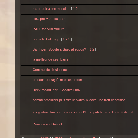
razors ultra pro model ...
[
1
2
]
ultra pro V.2....ou ça ?
RAD Bar Mini-Vulture
nouvelle trott mgp
[
1
2
3
]
Bar Invert Scooters Special edition?
[
1
2
]
la meilleur de ces barre
Commande dissidence
ce deck est stylé, mais est il bien
Deck MaddGear | Scooter-Only
comment tourner plus vite le plateaux avec une trott decathlon
les guidon d'autres marques sont t'il compatible avec les trott décath
Roulements District