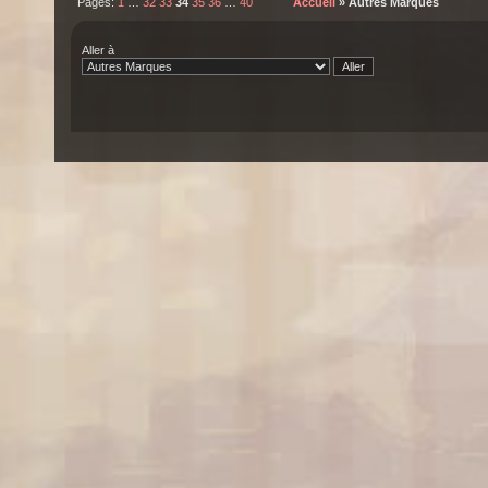
Pages:
1
…
32
33
34
35
36
…
40
Accueil
» Autres Marques
Aller à