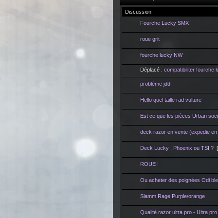
Discussion
Fourche Lucky SMX
roue grit
fourche lucky NW
Déplacé :
compatibiliter fourche 
problème jdd
Hello quel taille rad vulture
Est ce que les pièces Urban soc
deck razor en vente (expedie en
Deck Lucky , Phoenix ou TSI ?
ROUE !
Ou acheter des poignées Odi ble
Slamm Rage Purple/orange
Qualité razor ultra pro - Ultra pro