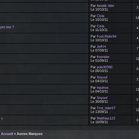
Par
fanatik rider
3
Le 10/10/11
Par
Cisla
1
Le 10/10/11
Par
Cisla
 pro low ?
4
Le 11/10/11
Par
FooLRider94
4
Le 10/10/11
Par
Jeff.H
7
Le 07/09/11
Par
freerider
1
Le 01/09/11
Par
polo30390
0
Le 06/10/11
Par
Snyouf
2
Le 04/10/11
Par
equinox
1
Le 04/10/11
Par
Snyouf
5
Le 30/09/11
Par
Trot_rider57
1
Le 13/09/11
Par
Matthias123
 ?
0
Le 16/09/11
Accueil
» Autres Marques