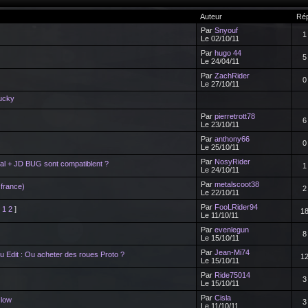
Auteur
Ré
Par
Snyouf
1
Le 02/10/11
Par
hugo 44
5
Le 24/04/11
Par
ZachRider
0
Le 27/10/11
lucky
Par
pierretrott78
6
Le 23/10/11
Par
anthony66
0
Le 25/10/11
Par
NosyRider
ial + JD BUG sont compatiblent ?
1
Le 24/10/11
Par
metalscoot38
 france)
2
Le 22/10/11
Par
FooLRider94
[
1
2
]
1
Le 11/10/11
Par
evenlegun
8
Le 15/10/11
Par
Jean-Mi74
u Edit : Ou acheter des roues Proto ?
1
Le 15/10/11
Par
Ride75014
3
Le 15/10/11
Par
Cisla
 low
3
Le 11/10/11