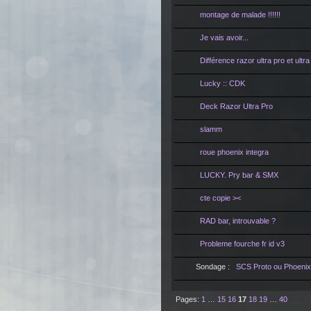
montage de malade !!!!!!
Je vais avoir...
Différence razor ultra pro et ultra
Lucky :: CDK
Deck Razor Ultra Pro
slamm
roue phoenix integra
LUCKY. Pry bar & SMX
cte copie ><
RAD bar, introuvable ?
Probleme fourche fr id v3
Sondage :
SCS Proto ou Phoenix
Pages:
1
…
15
16
17
18
19
…
40