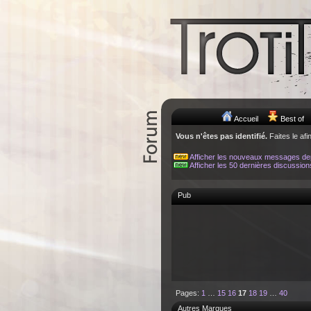
Accueil
Best of
Vous n'êtes pas identifié.
Faites le afi
Afficher les nouveaux messages de
Afficher les 50 dernières discussion
Pub
Pages:
1
…
15
16
17
18
19
…
40
Autres Marques