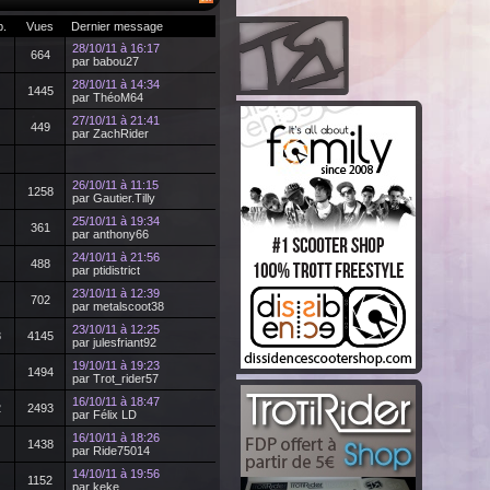
p.
Vues
Dernier message
28/10/11 à 16:17
664
par babou27
28/10/11 à 14:34
1445
par ThéoM64
27/10/11 à 21:41
449
par ZachRider
26/10/11 à 11:15
1258
par Gautier.Tilly
25/10/11 à 19:34
361
par anthony66
24/10/11 à 21:56
488
par ptidistrict
23/10/11 à 12:39
702
par metalscoot38
23/10/11 à 12:25
8
4145
par julesfriant92
19/10/11 à 19:23
1494
par Trot_rider57
16/10/11 à 18:47
2
2493
par Félix LD
16/10/11 à 18:26
1438
par Ride75014
14/10/11 à 19:56
1152
par keke