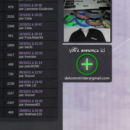
11/10/11 à 20:46
879
par Lanxloow-Duubronx
11/10/11 à 19:20
4
2526
par Cisla
11/10/11 à 18:41
1068
par Cisla
11/10/11 à 18:19
951
par FooLRider94
10/10/11 à 21:33
1869
par fab36
06/10/11 à 20:33
1
2417
par freerider
06/10/11 à 11:14
498
par polo30390
05/10/11 à 12:57
730
par Snyouf
04/10/11 à 19:42
1
2238
par Félix LD
02/10/11 à 08:29
1157
par Snyouf
22/09/11 à 18:26
1
2347
par theweed63
16/09/11 à 20:46
468
par Matthias123