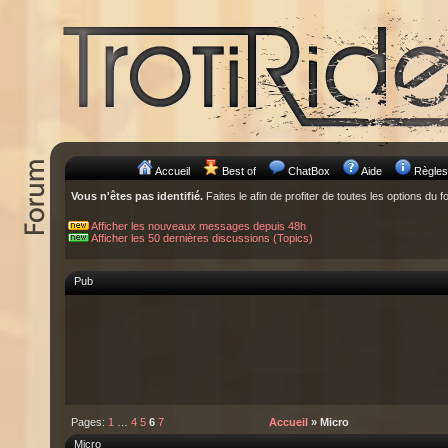
Accueil
Best of
ChatBox
Aide
Règles
Vous n'êtes pas identifié.
Faites le afin de profiter de toutes les options du f
Afficher les nouveaux messages depuis 48h
Afficher les 50 dernières discussions (Topics)
Pub
Pages:
1
…
4
5
6
7
Accueil
» Micro
Micro