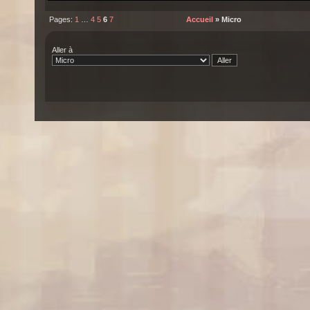
Pages:
1
…
4
5
6
7
Accueil
» Micro
Aller à