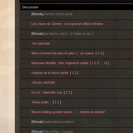
Discussion
[Résolu]
Renfort micro sprite
Les roues de 110mm : et la gravure Micro-Xtreme
[Résolu]
les barres micro : à l'unité ou par 2
trot spéciale
Micro s'enrichi de plus en plus :) : en matos
[
1
2
]
Nouveau Modèle : très original et stable
[
1
2
3
…
11
]
colonne de la micro sprite
[
1
2
]
Visses m6X100
m-cro : reponder svp
[
1
2
]
Roue bullet...
[
1
2
]
Barres folding system sprite... : ...mettre en double!
[Résolu]
autocolant ou stikers
[Résolu]
Micro Flex - conseil