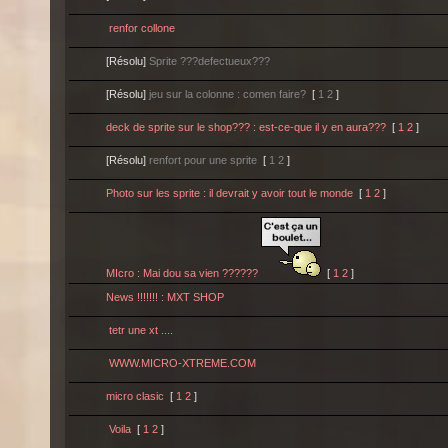
renfor collone
[Résolu]
Sprite ???defectueux???
[Résolu]
jeu sur la colonne : comen faire?
[
1
2
]
deck de sprite sur le shop??? : est-ce-que il y en aura???
[
1
2
]
[Résolu]
renfort pour une sprite
[
1
2
]
Photo sur les sprite : il devrait y avoir tout le monde
[
1
2
]
MIcro : Mai dou sa vien ??????
[
1
2
]
News !!!!!!! : MXT SHOP
tetr une xt ....
WWW.MICRO-XTREME.COM
micro clasic
[
1
2
]
Voila
[
1
2
]