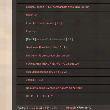
Guidon French ID OS compatibilité avec JDD Jd Bug
Muffin kid
Fourche frenchid news
[
1
2
]
Fourhce
[Résolu]
avis muffin kid french id
[
1
2
]
Guidon os French id Jdbug
[
1
2
]
bar french id pro sur fourche pro cdk
FOURCHE FRENCH ID AVC ROUE DE 100 !
help guidon french id OS !!!!
[
1
2
]
vodkid ?
[
1
2
]
Nouvelles couleurs pour les colliers de serrage
HELP STEEL TREE ^^
Pages:
1
…
10
11
12
13
14
…
24
Accueil
» French-ID