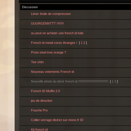
Discussion
Limer étoile de compression
UUURGENNTTT !!!!!!!!
ou peut on acheter une french id kids
French id metal cores étranges !
[
1
2
]
Proto steel tree orange ?
Tee-shirt
Nouveau vetements French id
Nouvelle photo du deck french id !!!!!!!!!!!!!!!!!!!!!!!!!!!!!!!!!!
[
1
2
]
French ID Muffin 2.0
jeu de direction
Fouche Pro
Collier serrage district sur mono fr ID
Kit french id