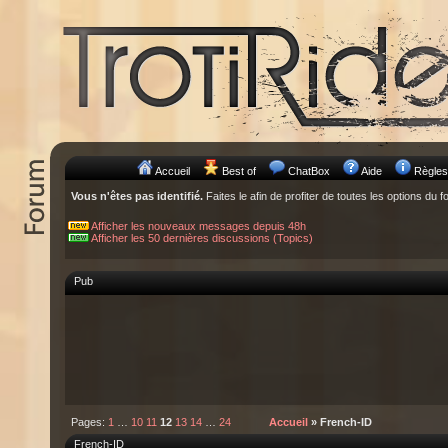
Accueil
Best of
ChatBox
Aide
Règles
Vous n'êtes pas identifié.
Faites le afin de profiter de toutes les options du f
Afficher les nouveaux messages depuis 48h
Afficher les 50 dernières discussions (Topics)
Pub
Pages:
1
…
10
11
12
13
14
…
24
Accueil
» French-ID
French-ID