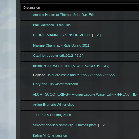
Discussion
Antoine Hupert et Thomas Spitz Day Edit
Paul Varrasso - One Line
CEDRIC MAXIMO SPONSOR-VIDEO
[
1
2
]
Maxime Chamfray - Ride During 2011
Gauthier scooter edit 2012
[
1
2
]
Bruno Pitaud Winter clips (ALOFT SCOOTERING)
Déplacé :
la quelle est la mieux ???????????????????,,
Gary and Tim winter aternoon.
ALOFT SCOOTERING-->Florian Laporte Winter Edit--->FRENCH ID!!!!
Arthur Brunerie Winter clips
Team CTS Commig Soon ...
Scooter check & some clip - Quentin picot
[
1
2
]
Kalvin M -One session