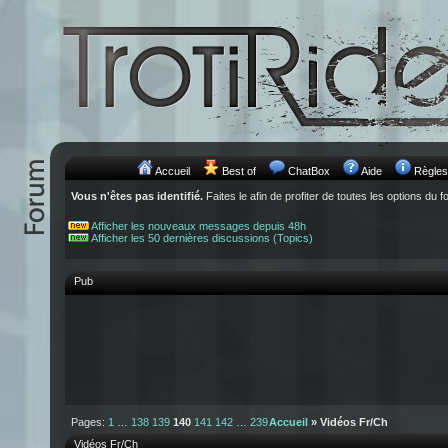
Accueil
Best of
ChatBox
Aide
Règles
Vous n'êtes pas identifié.
Faites le afin de profiter de toutes les options du f
Afficher les nouveaux messages depuis 48h
Afficher les 50 dernières discussions (Topics)
Pub
Pages:
1
…
138
139
140
141
142
…
239
Accueil
» Vidéos Fr/Ch
Vidéos Fr/Ch