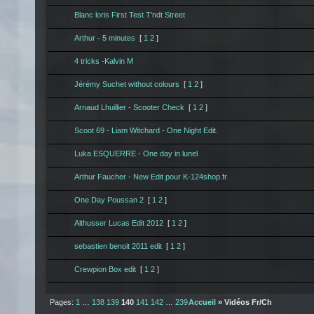
Blanc loris First Test T'ndt Street
Arthur - 5 minutes
[
1
2
]
4 tricks -Kalvin M
Jérémy Suchet without colours
[
1
2
]
Arnaud Lhuillier - Scooter Check
[
1
2
]
Scoot 69 - Liam Witchard - One Night Edit.
Luka ESQUERRE - One day in lunel
Arthur Faucher - New Edit pour K-124shop.fr
One Day Poussan 2
[
1
2
]
Althusser Lucas Edit 2012
[
1
2
]
sebastien benoit 2011 edit
[
1
2
]
Crewpion Box edit
[
1
2
]
Pages:
1
…
138
139
140
141
142
…
239
Accueil
» Vidéos Fr/Ch